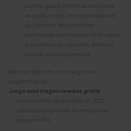
mundo quiere activar estas rondas
de bonificación, los desarrolladores
de software de casino han
encontrado una manera de producir
el contenido en vivo más diverso y
basado en la experiencia.
Bono sin depósito para juegos de
tragamonedas
Juego zeus tragamonedas gratis
La compañía, establecido en 2023
utilizando juegos con tecnología de
software RTG.