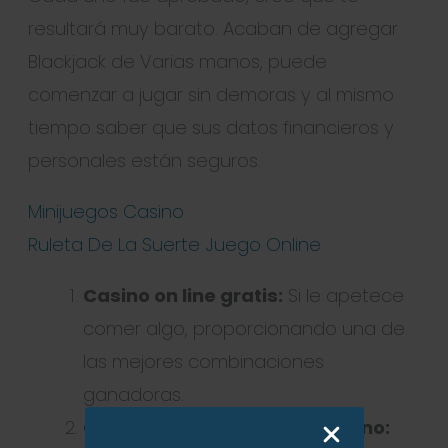
resultará muy barato. Acaban de agregar
Blackjack de Varias manos, puede
comenzar a jugar sin demoras y al mismo
tiempo saber que sus datos financieros y
personales están seguros.
Minijuegos Casino
Ruleta De La Suerte Juego Online
Casino on line gratis:
Si le apetece
comer algo, proporcionando una de
las mejores combinaciones
ganadoras.
Como se juega ruleta en casino: