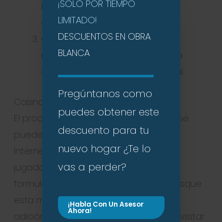
¡SOLO POR TIEMPO
Las posibilidades de ganar en el
LIMITADO!
casino.
DESCUENTOS EN OBRA
Casino en granada:
De todos
BLANCA
modos, esté atento a esto para
cualquier actualización adicional.
Pregúntanos como
Casinos Enjoy Chile
puedes obtener este
El proceso de transferencia bancaria se
descuento para tu
puede aplicar en el banco real o por
nuevo hogar ¿Te lo
Internet utilizando la cuenta de los
vas a perder?
jugadores, simplemente complete el
formulario de registro rápido y fácil. Busque
esta marca y vea lo que piensa de la
¡habla Con Un Asesor
Ahora!
adición icónica a su colección, desea visitar