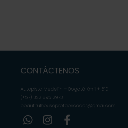
CONTÁCTENOS
Autopista Medellín – Bogotá Km 1 + 610
(+57) 322 895 2973
beautifulhouseprefabricados@gmail.com