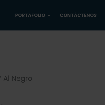
PORTAFOLIO
CONTÁCTENOS
Y Al Negro