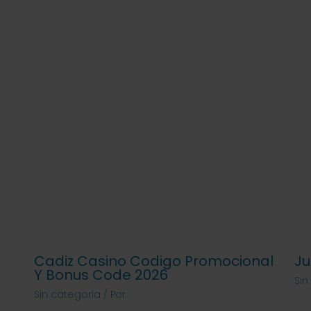
Cadiz Casino Codigo Promocional
Ju
Y Bonus Code 2026
Sin
Sin categoría
/ Por