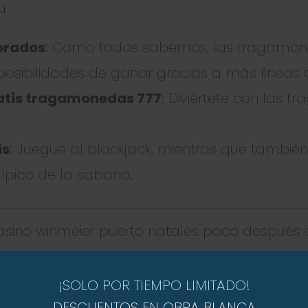
u
orados
: Como todos sabemos, las tragamon
 posibilidades de ganar gracias a más líneas
atis tragamonedas 777
: Diviértete con las t
is
: Juegue al blackjack, mientras que tambié
típico de la sabana.
sino winmeier puerto natales poco después de
lgunas preguntas sobre el programa de Rec
¡SOLO POR TIEMPO LIMITADO!
uando el panel llegó a un acuerdo con 2 ban
DESCUENTOS EN OBRA BLANCA