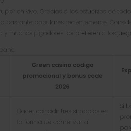
ro
rupier en vivo. Gracias a los esfuerzos de tod
lto bastante populares recientemente. Consid
ro y muchos jugadores los prefieren a los jueg
spaña
Green casino codigo
s
Exp
promocional y bonus code
2026
e
Si 
Hacer coincidir tres símbolos es
pro
la forma de comenzar a
par