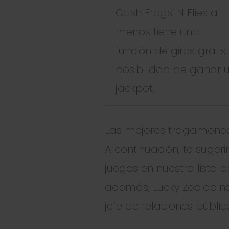
Cash Frogs’ N Flies al
menos tiene una
función de giros gratis
posibilidad de ganar 
jackpot.
Las mejores tragamoned
A continuación, te suger
juegos en nuestra lista
además, Lucky Zodiac no
jefe de relaciones públi