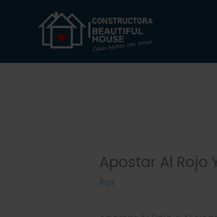
Ir
al
contenido
Apostar Al Rojo 
Por