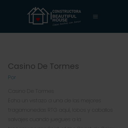
Ir
al
contenido
Casino De Tormes
Por
Casino De Tormes
Echa un vistazo a una de las mejores
tragamonedas RTG aquí, lobos y caballos
salvajes cuando juegues a la