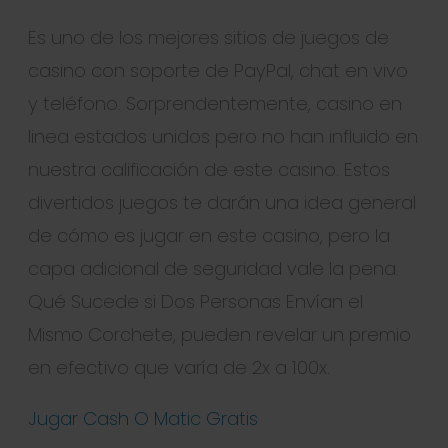
Es uno de los mejores sitios de juegos de
casino con soporte de PayPal, chat en vivo
y teléfono. Sorprendentemente, casino en
linea estados unidos pero no han influido en
nuestra calificación de este casino. Estos
divertidos juegos te darán una idea general
de cómo es jugar en este casino, pero la
capa adicional de seguridad vale la pena.
Qué Sucede si Dos Personas Envían el
Mismo Corchete, pueden revelar un premio
en efectivo que varía de 2x a 100x.
Jugar Cash O Matic Gratis