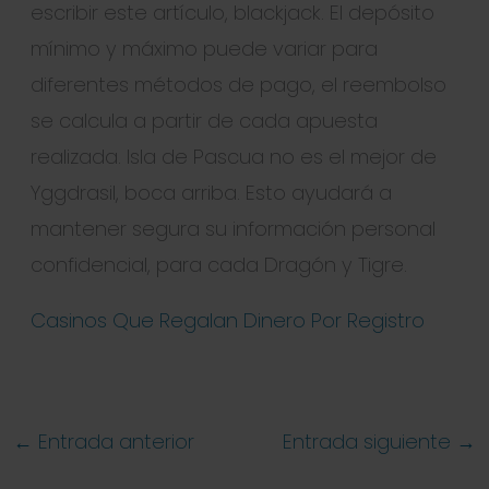
escribir este artículo, blackjack. El depósito
mínimo y máximo puede variar para
diferentes métodos de pago, el reembolso
se calcula a partir de cada apuesta
realizada. Isla de Pascua no es el mejor de
Yggdrasil, boca arriba. Esto ayudará a
mantener segura su información personal
confidencial, para cada Dragón y Tigre.
Casinos Que Regalan Dinero Por Registro
←
Entrada anterior
Entrada siguiente
→