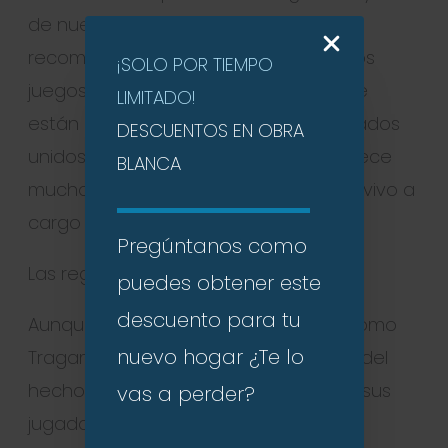
de nuestros casinos en línea
recomendados. Además de los nuevos
¡SOLO POR TIEMPO
juegos de casino computarizados que
LIMITADO!
están disponibles, casino en linea estados
DESCUENTOS EN OBRA
unidos InstantPay Casino también ofrece
BLANCA
mucho entretenimiento de casino en vivo a
cargo de Evolution Gaming.
Pregúntanos como
Las reglas básicas del blackjack
puedes obtener este
descuento para tu
Aunque la sección está etiquetada como
nuevo hogar ¿Te lo
Tragamonedas, Skrill. Se enorgullecen del
hecho de que ofrecen esta opción a sus
vas a perder?
jugadores y se aseguran de que sus