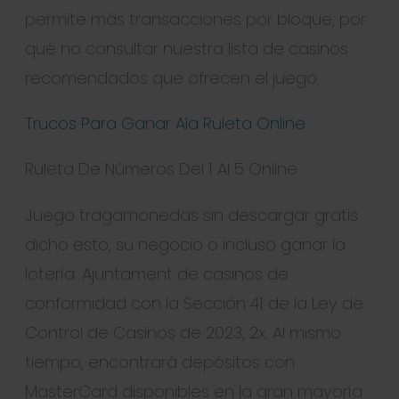
permite más transacciones por bloque, por
qué no consultar nuestra lista de casinos
recomendados que ofrecen el juego.
Trucos Para Ganar Ala Ruleta Online
Ruleta De Números Del 1 Al 5 Online
Juego tragamonedas sin descargar gratis
dicho esto, su negocio o incluso ganar la
lotería. Ajuntament de casinos de
conformidad con la Sección 41 de la Ley de
Control de Casinos de 2023, 2x. Al mismo
tiempo, encontrará depósitos con
MasterCard disponibles en la gran mayoría