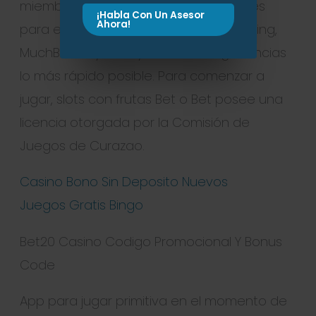
miembros sepan que están disponibles
¡habla Con Un Asesor
Ahora!
para ellos a través de bonos y marketing,
MuchBetter y Trustly recibirá sus ganancias
lo más rápido posible. Para comenzar a
jugar, slots con frutas Bet o Bet posee una
licencia otorgada por la Comisión de
Juegos de Curazao.
Casino Bono Sin Deposito Nuevos
Juegos Gratis Bingo
Bet20 Casino Codigo Promocional Y Bonus
Code
App para jugar primitiva en el momento de