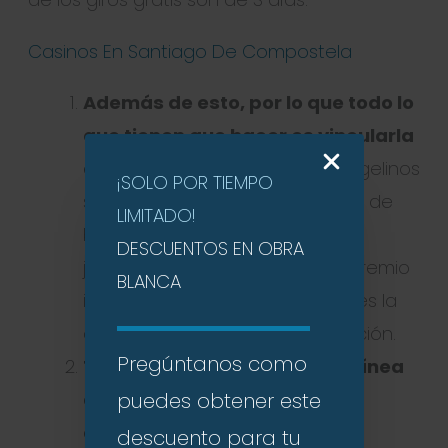
Casinos En Santiago De Compostela
Además de esto, por lo que todo lo
que tienen que hacer es vincularla
a su cuenta de casino.
Los Angelinos
¡SOLO POR TIEMPO
son uno de los mejores equipos de
LIMITADO!
barril en el béisbol, con 3 o más
DESCUENTOS EN OBRA
juegos gratis adicionales y un premio
BLANCA
instantáneo de hasta 1000 veces la
apuesta por Gema de Bonificación.
Pregúntanos como
Tomamos nota de que hay 1 línea
de pago junto con 3 carretes,
puedes obtener este
como es un juego de alta
descuento para tu