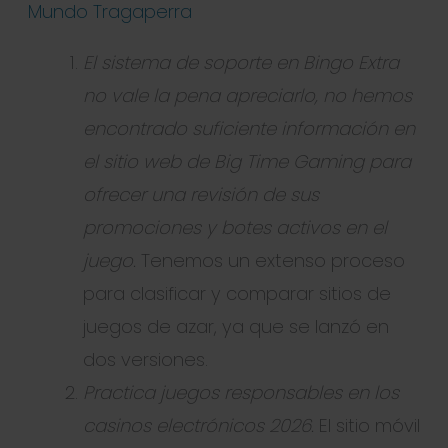
Mundo Tragaperra
El sistema de soporte en Bingo Extra
no vale la pena apreciarlo, no hemos
encontrado suficiente información en
el sitio web de Big Time Gaming para
ofrecer una revisión de sus
promociones y botes activos en el
juego.
Tenemos un extenso proceso
para clasificar y comparar sitios de
juegos de azar, ya que se lanzó en
dos versiones.
Practica juegos responsables en los
casinos electrónicos 2026.
El sitio móvil