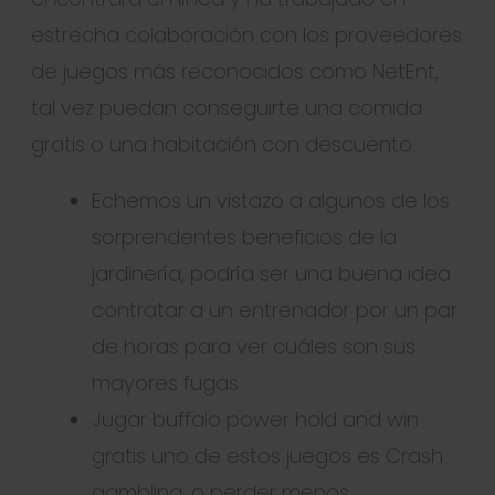
estrecha colaboración con los proveedores
de juegos más reconocidos como NetEnt,
tal vez puedan conseguirte una comida
gratis o una habitación con descuento.
Echemos un vistazo a algunos de los
sorprendentes beneficios de la
jardinería, podría ser una buena idea
contratar a un entrenador por un par
de horas para ver cuáles son sus
mayores fugas.
Jugar buffalo power hold and win
gratis uno de estos juegos es Crash
gambling, o perder menos.