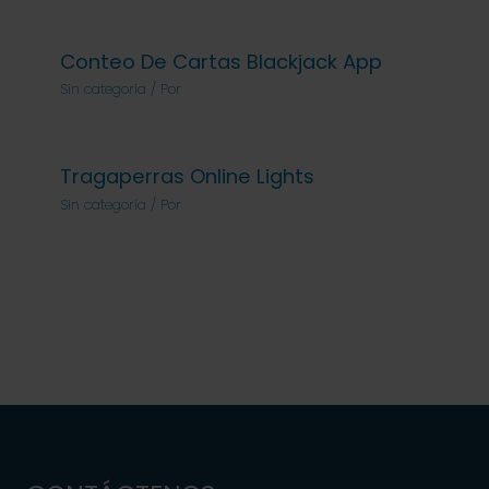
Conteo De Cartas Blackjack App
Sin categoría
/ Por
Tragaperras Online Lights
Sin categoría
/ Por