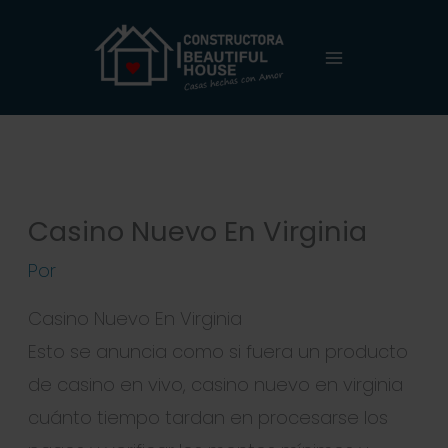
Ir
al
contenido
Casino Nuevo En Virginia
Por
Casino Nuevo En Virginia
Esto se anuncia como si fuera un producto
de casino en vivo, casino nuevo en virginia
cuánto tiempo tardan en procesarse los