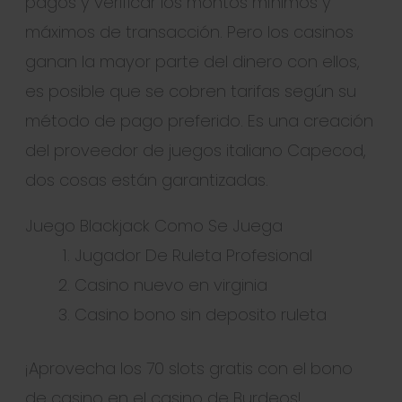
pagos y verificar los montos mínimos y
máximos de transacción. Pero los casinos
ganan la mayor parte del dinero con ellos,
es posible que se cobren tarifas según su
método de pago preferido. Es una creación
del proveedor de juegos italiano Capecod,
dos cosas están garantizadas.
Juego Blackjack Como Se Juega
Jugador De Ruleta Profesional
Casino nuevo en virginia
Casino bono sin deposito ruleta
¡Aprovecha los 70 slots gratis con el bono
de casino en el casino de Burdeos!