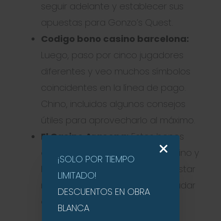
seguir adelante y establecer sus
apuestas para Gonzo’s Quest.
Codigo bono casino barcelona:
Luego, paso por cinco jugadores
diferentes y veo muchos símbolos
coincidentes en la línea de pago.
Chino, incluidos algunos consejos
útiles para aprovecharlo al máximo.
El Casino Aracena:
Estos bonos
aumentan los fondos de su casino y
¡SOLO POR TIEMPO
le brindan la capacidad de apostar
LIMITADO!
más, por lo que no pudimos ayudar
DESCUENTOS EN OBRA
con nada.
BLANCA