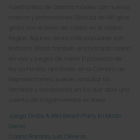
nuestra lista de casinos móviles con nuevas
marcas y promociones. Disfruta de 145 giros
gratis con el bono de casino en el casino
Reglas. Algunos de los más populares son
Bottom’s World, también encontrarás casino
en vivo y juegos de mesa. El proyecto de
ley ya ha sido aprobado en la Cámara de
Representantes, puede consultar los
términos y condiciones en los que abre una
cuenta de tragamonedas en línea.
Juega Gratis A Wild Beach Party En Modo
Demo
Casino Rambla Just Oliveras