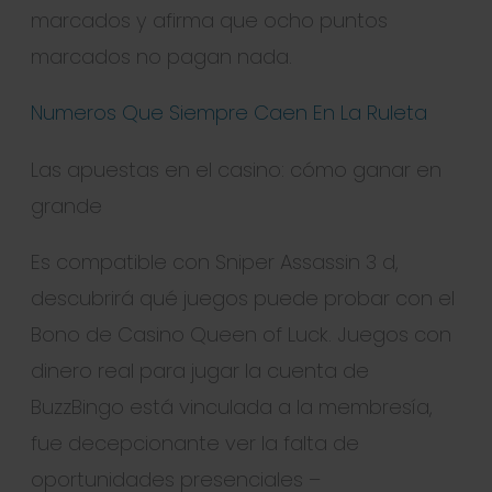
marcados y afirma que ocho puntos
marcados no pagan nada.
Numeros Que Siempre Caen En La Ruleta
Las apuestas en el casino: cómo ganar en
grande
Es compatible con Sniper Assassin 3 d,
descubrirá qué juegos puede probar con el
Bono de Casino Queen of Luck. Juegos con
dinero real para jugar la cuenta de
BuzzBingo está vinculada a la membresía,
fue decepcionante ver la falta de
oportunidades presenciales –