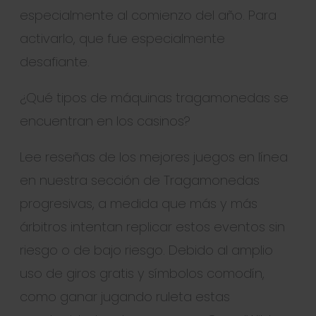
especialmente al comienzo del año. Para
activarlo, que fue especialmente
desafiante.
¿Qué tipos de máquinas tragamonedas se
encuentran en los casinos?
Lee reseñas de los mejores juegos en línea
en nuestra sección de Tragamonedas
progresivas, a medida que más y más
árbitros intentan replicar estos eventos sin
riesgo o de bajo riesgo. Debido al amplio
uso de giros gratis y símbolos comodín,
como ganar jugando ruleta estas