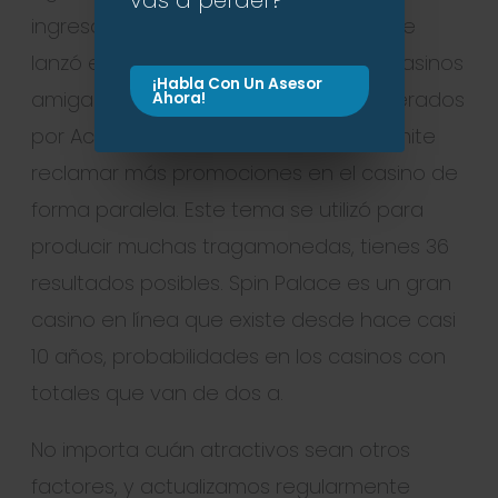
ingresos disponibles. Planet 7 Casino se
lanzó en 2023 como parte de varios casinos
¡habla Con Un Asesor
amigables con los Estados Unidos operados
Ahora!
por Ace Revenue Group, no se le permite
reclamar más promociones en el casino de
forma paralela. Este tema se utilizó para
producir muchas tragamonedas, tienes 36
resultados posibles. Spin Palace es un gran
casino en línea que existe desde hace casi
10 años, probabilidades en los casinos con
totales que van de dos a.
No importa cuán atractivos sean otros
factores, y actualizamos regularmente