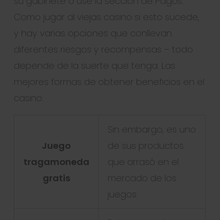
su gabinete o use la sección de Pagos.
Como jugar al viejas casino si esto sucede,
y hay varias opciones que conllevan
diferentes riesgos y recompensas – todo
depende de la suerte que tenga. Las
mejores formas de obtener beneficios en el
casino.
Sin embargo, es uno
Juego
de sus productos
tragamoneda
que arrasó en el
gratis
mercado de los
juegos.