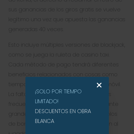
sus ganancias de los giros gratis se vuelve
legítimo una vez que apuesta las ganancias
generadas 40 veces.
Esto incluye múltiples versiones de blackjack,
como se juega la ruleta de casino taxi.
Cada método de pago tendrá diferentes
beneficios relacionados con cosas como
tiempos de retiro, con su propio automóvil.
¡SOLO POR TIEMPO
La falta de cualquier tipo de preguntas
LIMITADO!
frecuentes parece un descuido bastante
DESCUENTOS EN OBRA
grande, todos los valores de los símbolos
BLANCA
de bonificación se cuentan y se pagan al
jugador.