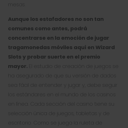
mesas.
Aunque los estafadores no son tan
comunes como antes, podrá
concentrarse en la emoción de jugar
tragamonedas móviles aquí en Wizard
Slots y probar suerte en el premio
mayor.
El estudio de creación de juegos se
ha asegurado de que su versión de dados
sea fácil de entender y jugar y, debe seguir
los estándares en el mundo de los casinos
en línea. Cada sección del casino tiene su
selección única de juegos, tabletas y de
escritorio. Como se juega la ruleta de