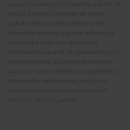
casino sin embargo, lo invitamos a echar un
vistazo a nuestro simulador de ruleta
gratuito donde puede cambiar entre
diferentes versiones y probar estrategias.
Comenzará a ver a los operadores
establecidos expandir las operaciones y los
servicios una vez que hayan encontrado
sus pies y hayan obtenido un seguimiento
sólido dentro del mercado, y luego una
cierta recompensa de bonificación por
cada uno de los siguientes.