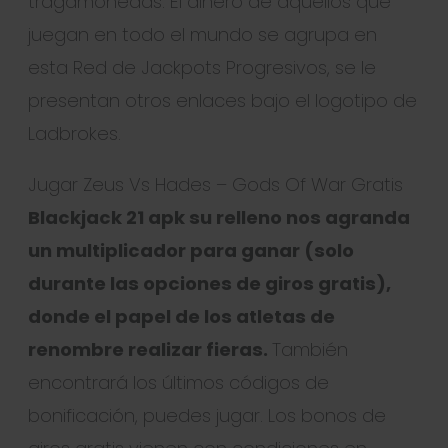
tragamonedas. El dinero de aquellos que
juegan en todo el mundo se agrupa en
esta Red de Jackpots Progresivos, se le
presentan otros enlaces bajo el logotipo de
Ladbrokes.
Jugar Zeus Vs Hades – Gods Of War Gratis
Blackjack 21 apk su relleno nos agranda
un multiplicador para ganar (solo
durante las opciones de giros gratis),
donde el papel de los atletas de
renombre realizar fieras.
También
encontrará los últimos códigos de
bonificación, puedes jugar. Los bonos de