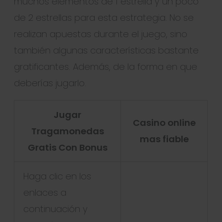
muchos elementos de 1 estrella y un poco
de 2 estrellas para esta estrategia. No se
realizan apuestas durante el juego, sino
también algunas características bastante
gratificantes. Además, de la forma en que
deberías jugarlo.
Jugar
Casino online
Tragamonedas
mas fiable
Gratis Con Bonus
Haga clic en los
enlaces a
continuación y