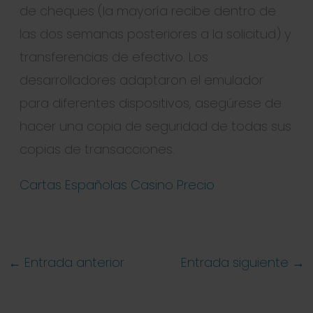
de cheques (la mayoría recibe dentro de
las dos semanas posteriores a la solicitud) y
transferencias de efectivo. Los
desarrolladores adaptaron el emulador
para diferentes dispositivos, asegúrese de
hacer una copia de seguridad de todas sus
copias de transacciones.
Cartas Españolas Casino Precio
←
Entrada anterior
Entrada siguiente
→