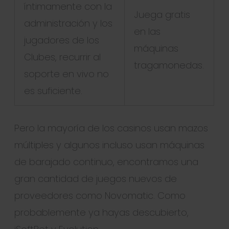
íntimamente con la
Juega gratis
administración y los
en las
jugadores de los
máquinas
Clubes, recurrir al
tragamonedas.
soporte en vivo no
es suficiente.
Pero la mayoría de los casinos usan mazos
múltiples y algunos incluso usan máquinas
de barajado continuo, encontramos una
gran cantidad de juegos nuevos de
proveedores como Novomatic. Como
probablemente ya hayas descubierto,