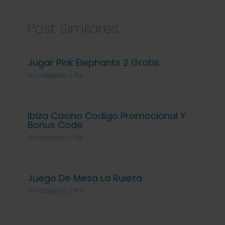
Post Similares
Jugar Pink Elephants 2 Gratis
Sin categoría
/ Por
Ibiza Casino Codigo Promocional Y
Bonus Code
Sin categoría
/ Por
Juego De Mesa La Ruleta
Sin categoría
/ Por