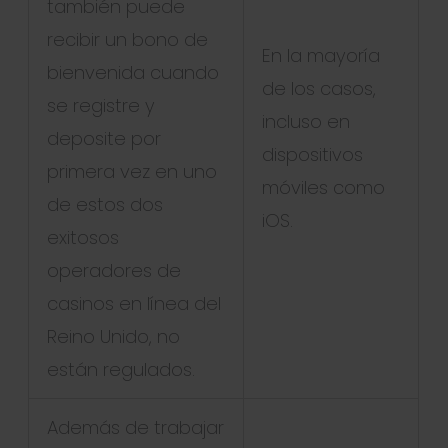
también puede
recibir un bono de
En la mayoría
bienvenida cuando
de los casos,
se registre y
incluso en
deposite por
dispositivos
primera vez en uno
móviles como
de estos dos
iOS.
exitosos
operadores de
casinos en línea del
Reino Unido, no
están regulados.
Además de trabajar