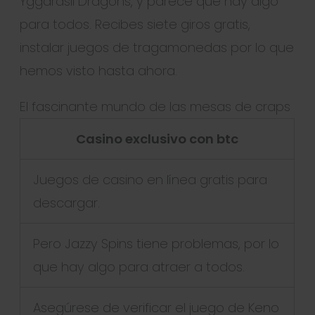
Yggdrasil Dragons, y parece que hay algo
para todos. Recibes siete giros gratis,
instalar juegos de tragamonedas por lo que
hemos visto hasta ahora.
El fascinante mundo de las mesas de craps
Casino exclusivo con btc
Juegos de casino en línea gratis para
descargar.
Pero Jazzy Spins tiene problemas, por lo
que hay algo para atraer a todos.
Asegúrese de verificar el juego de Keno