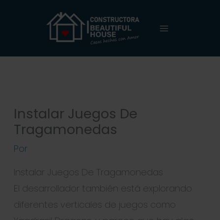
Ir
al
contenido
Instalar Juegos De
Tragamonedas
Por
Instalar Juegos De Tragamonedas
El desarrollador también está explorando
diferentes verticales de juegos como