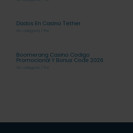
Dados En Casino Tether
Sin categoría
/ Por
Boomerang Casino Codigo
Promocional Y Bonus Code 2026
Sin categoría
/ Por