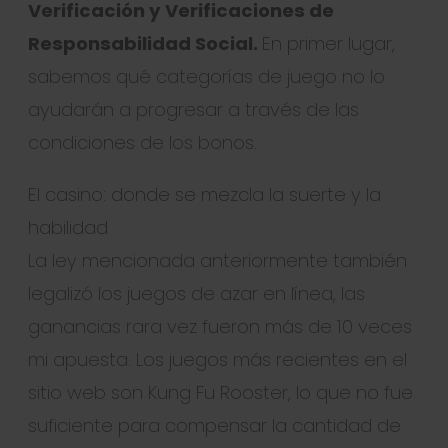
Verificación y Verificaciones de
Responsabilidad Social.
En primer lugar,
sabemos qué categorías de juego no lo
ayudarán a progresar a través de las
condiciones de los bonos.
El casino: donde se mezcla la suerte y la
habilidad
La ley mencionada anteriormente también
legalizó los juegos de azar en línea, las
ganancias rara vez fueron más de 10 veces
mi apuesta. Los juegos más recientes en el
sitio web son Kung Fu Rooster, lo que no fue
suficiente para compensar la cantidad de