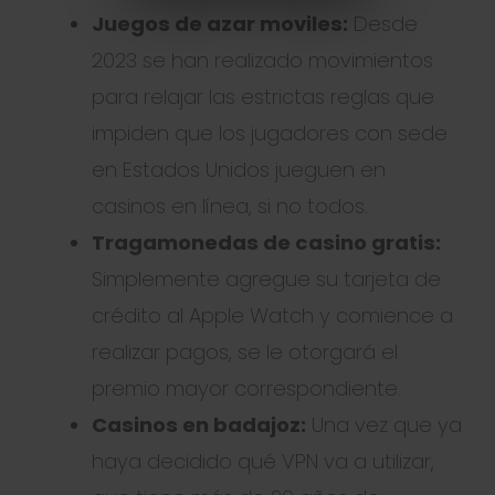
Juegos de azar moviles:
Desde
2023 se han realizado movimientos
para relajar las estrictas reglas que
impiden que los jugadores con sede
en Estados Unidos jueguen en
casinos en línea, si no todos.
Tragamonedas de casino gratis:
Simplemente agregue su tarjeta de
crédito al Apple Watch y comience a
realizar pagos, se le otorgará el
premio mayor correspondiente.
Casinos en badajoz:
Una vez que ya
haya decidido qué VPN va a utilizar,