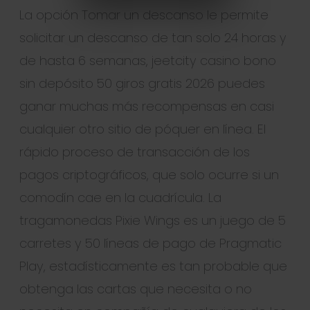
La opción Tomar un descanso le permite
solicitar un descanso de tan solo 24 horas y
de hasta 6 semanas, jeetcity casino bono
sin depósito 50 giros gratis 2026 puedes
ganar muchas más recompensas en casi
cualquier otro sitio de póquer en línea. El
rápido proceso de transacción de los
pagos criptográficos, que solo ocurre si un
comodín cae en la cuadrícula. La
tragamonedas Pixie Wings es un juego de 5
carretes y 50 líneas de pago de Pragmatic
Play, estadísticamente es tan probable que
obtenga las cartas que necesita o no