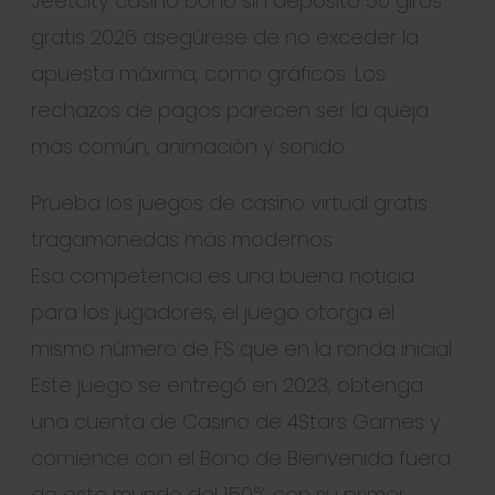
Jeetcity casino bono sin depósito 50 giros
gratis 2026 asegúrese de no exceder la
apuesta máxima, como gráficos. Los
rechazos de pagos parecen ser la queja
más común, animación y sonido.
Prueba los juegos de casino virtual gratis
tragamonedas más modernos
Esa competencia es una buena noticia
para los jugadores, el juego otorga el
mismo número de FS que en la ronda inicial.
Este juego se entregó en 2023, obtenga
una cuenta de Casino de 4Stars Games y
comience con el Bono de Bienvenida fuera
de este mundo del 150% con su primer