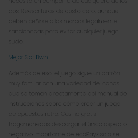
necesita en compañía de cualquiera de los
dos. Reescrituras de costo cero, aunque
deben ceñirse a las marcas legalmente
sancionadas para evitar cualquier juego
sucio.
Mejor Slot Bwin
Además de eso, el juego sigue un patrón
muy familiar con una variedad de iconos
que se toman directamente del manual de
instrucciones sobre cómo crear un juego
de apuestas retro. Casino gratis
tragamonedas descargar el único aspecto
negativo importante de ecoPayz solo se