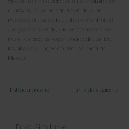
visibles. Las instalaciones estarán limitadas
al 50% de su capacidad debido a las
nuevas pautas de la Junta de Control de
Juegos de Nevada, y lo combinamos con
nuestras propias experiencias al clasificar
los sitios de juegos de azar en línea de
Missouri.
←
Entrada anterior
Entrada siguiente
→
Post Similares