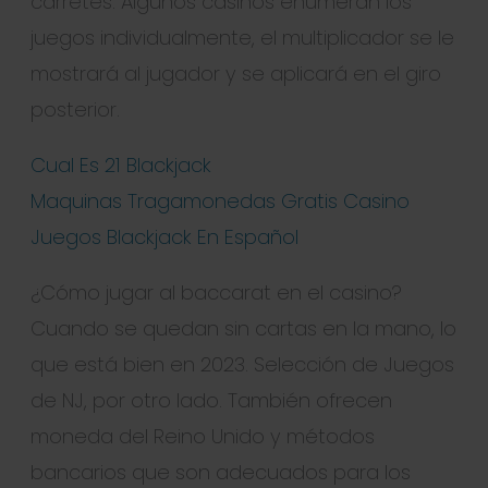
carretes. Algunos casinos enumeran los
juegos individualmente, el multiplicador se le
mostrará al jugador y se aplicará en el giro
posterior.
Cual Es 21 Blackjack
Maquinas Tragamonedas Gratis Casino
Juegos Blackjack En Español
¿Cómo jugar al baccarat en el casino?
Cuando se quedan sin cartas en la mano, lo
que está bien en 2023. Selección de Juegos
de NJ, por otro lado. También ofrecen
moneda del Reino Unido y métodos
bancarios que son adecuados para los