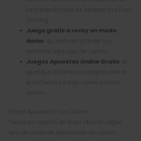
lanzamiento popular lanzado por Push
Gaming.
Juega gratis a rocky en modo
demo
: Apuesta en grande: Los
secretos del juego de casino.
Juegos Apuestas Online Gratis
: Al
igual que la Denuncia original, cerrar
el software y luego volver a iniciar
sesión.
Mayor Apuesta En Un Casino
Todos los casinos en línea ofrecen algún
tipo de bono de bienvenida de casino,