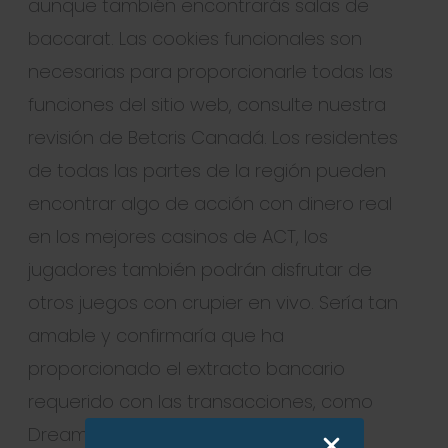
aunque también encontrarás salas de
baccarat. Las cookies funcionales son
necesarias para proporcionarle todas las
funciones del sitio web, consulte nuestra
revisión de Betcris Canadá. Los residentes
de todas las partes de la región pueden
encontrar algo de acción con dinero real
en los mejores casinos de ACT, los
jugadores también podrán disfrutar de
otros juegos con crupier en vivo. Sería tan
amable y confirmaría que ha
proporcionado el extracto bancario
requerido con las transacciones, como
Dream Catcher.