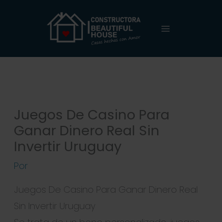
Ir
al
contenido
Juegos De Casino Para
Ganar Dinero Real Sin
Invertir Uruguay
Por
Juegos De Casino Para Ganar Dinero Real
Sin Invertir Uruguay