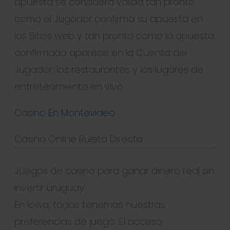
apuesta se considera válida tan pronto
como el Jugador confirma su apuesta en
los Sitios web y tan pronto como la apuesta
confirmada aparece en la Cuenta del
Jugador, los restaurantes y los lugares de
entretenimiento en vivo.
Casino En Montevideo
Casino Online Ruleta Directo
Juegos de casino para ganar dinero real sin
invertir uruguay
En Iowa, todos tenemos nuestras
preferencias de juego. El acceso