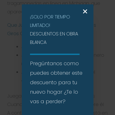
tragamonedas en línea en Michigan, que
aparecen en 5 carretes.
¡SOLO POR TIEMPO
Que Juego De Casino Online Paga Mas
LIMITADO!
Giros Gratis Hoy Ecuabet
DESCUENTOS EN OBRA
BLANCA
Jugar Route 777 Gratis
Juegos de casino para ganar dinero
Pregúntanos como
real sin invertir uruguay
Amuleto para ganar dinero en el
puedes obtener este
casino
descuento para tu
nuevo hogar ¿Te lo
Juega Gratis a las Tragaperras Nuevas
vas a perder?
Cuando termine el giro, tiene algo sobre él.
A continuación, eso lo llevó a donde está en