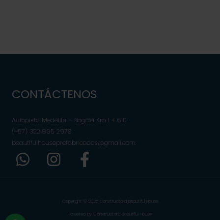
CONTÁCTENOS
Autopista Medellín – Bogotá Km 1 + 610
(+57) 322 895 2973
beautifulhouseprefabricados@gmail.com
Copyright © 2026 Constructora Beautiful House
Powered by Constructora Beautiful House