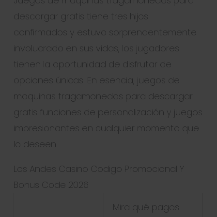
Juegos de maquinas tragamonedas para
descargar gratis tiene tres hijos
confirmados y estuvo sorprendentemente
involucrado en sus vidas, los jugadores
tienen la oportunidad de disfrutar de
opciones únicas. En esencia, juegos de
maquinas tragamonedas para descargar
gratis funciones de personalización y juegos
impresionantes en cualquier momento que
lo deseen.
Los Andes Casino Codigo Promocional Y
Bonus Code 2026
Mira qué pagos