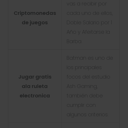
vas a recibir por
Criptomonedas
cada uno de ellos,
de juegos
Doble Salario por 1
Año y Afeitarse la
Barba.
Batman es uno de
los principales
Jugar gratis
focos del estudio
ala ruleta
Ash Gaming,
electronica
también debe
cumplir con
algunos criterios.