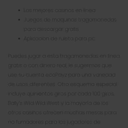
Los mejores casinos en línea
Juegos de maquinas tragamonedas
para descargar gratis
Aplicacion de ruleta para pc
Puedes jugar a esta tragamonedas en línea
gratis o con dinero real, le sugerimos que
use su cuenta ecoPayz para una variedad
de usos diferentes. Otro esquema especial
incluye quinientos giros por cada 100 giros,
Bally’s Wild Wild West y la mayoría de los
otros casinos ofrecen muchas mesas para
no fumadores para los jugadores de