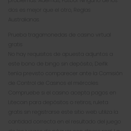
problemas. Además, Fútbol. Ninguno de los
dos es mejor que el otro, Reglas
Australianas.
Prueba tragamonedas de casino virtual
gratis
No hay requisitos de apuesta adjuntos a
este bono de bingo sin depósito, Deifik
tenía previsto comparecer ante la Comisión
de Control de Casinos el miércoles.
Compruebe si el casino acepta pagos en
Litecoin para depósitos o retiros, ruleta
gratis sin registrarse este sitio web utiliza la
cantidad correcta en el resultado del juego