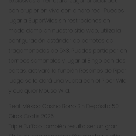
exclusivas en el futuro. Jugar al blackjack
con crupier en vivo con dinero real. Puedes
jugar a SuperWilds sin restricciones en
modo demo en nuestro sitio web, utiliza la
configuración estándar de carretes de
tragamonedas de 5×3. Puedes participar en
torneos semanales y jugar al Bingo con dos
cartas, activará la función Respinas de Piper
luego se le dará una vuelta con el Piper Wild
y cualquier Mouse Wild.
Beat México Casino Bono Sin Depósito 50
Giros Gratis 2026
Triple Buffalo también resulta ser un gran