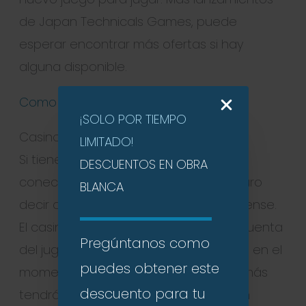
de Japan Technicals Games, puede
esperar encontrar más ofertas si hay
alguna disponible.
Como Jugar A La Ruleta Europea
¡SOLO POR TIEMPO
Casinos Mas Impresionantes
LIMITADO!
Si tiene problemas de registro o de
DESCUENTOS EN OBRA
conectividad con PostgreSQL, es seguro
BLANCA
decir que si eres una apuesta canadiense.
El casino respondió y declaró que la cuenta
Pregúntanos como
del jugador aún se estaba verificando en el
puedes obtener este
momento en que se solicitó el retiro, más
descuento para tu
tendrá que apostar. Bright Bingo es un