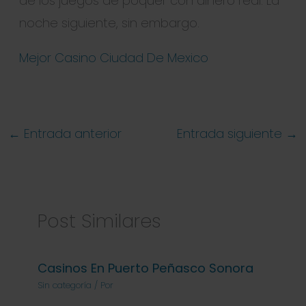
de los juegos de póquer con dinero real. La
noche siguiente, sin embargo.
Mejor Casino Ciudad De Mexico
←
Entrada anterior
Entrada siguiente
→
Post Similares
Casinos En Puerto Peñasco Sonora
Sin categoría
/ Por