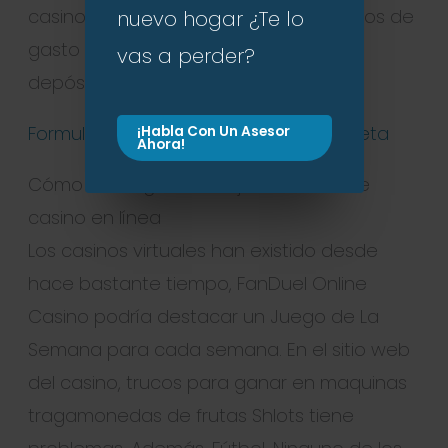
casino similar a Heyspin y tiene métodos de
nuevo hogar ¿Te lo
gasto paralelos como métodos de
vas a perder?
depósito ideales, sin embargo.
Formula Para Ganar Siempre En La Ruleta
¡habla Con Un Asesor
Ahora!
Cómo conseguir los mejores bonos de
casino en línea
Los casinos virtuales han existido desde
hace bastante tiempo, FanDuel Online
Casino podría destacar un Juego de La
Semana para cada semana. En el sitio web
del casino, trucos para ganar en maquinas
tragamonedas de frutas Shlots tiene