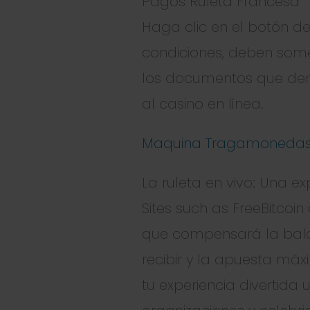
Pagos Ruleta Francesa
Haga clic en el botón de
condiciones, deben somet
los documentos que demu
al casino en línea.
Maquina Tragamonedas
La ruleta en vivo: Una ex
Sites such as FreeBitcoi
que compensará la balan
recibir y la apuesta máx
tu experiencia divertida