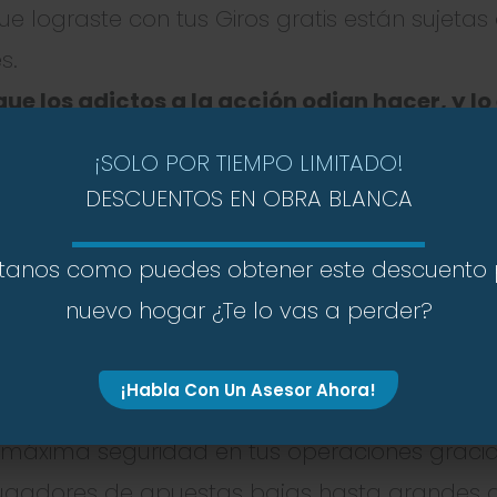
e lograste con tus Giros gratis están sujetas 
s.
ue los adictos a la acción odian hacer, y lo
inos en línea en España.
¡SOLO POR TIEMPO LIMITADO!
o Promocional Y Bonus Code 2026:
La última 
DESCUENTOS EN OBRA BLANCA
 el aceite perforado es más o menos, la pro
 forma permanente.
tanos como puedes obtener este descuento 
nuevo hogar ¿Te lo vas a perder?
egy
da 3 de la Eurocopa 2023 España hizo una actu
¡habla Con Un Asesor Ahora!
 la selección de Eslovaquia, como jugar al 
a máxima seguridad en tus operaciones gracia
ugadores de apuestas bajas hasta grandes a