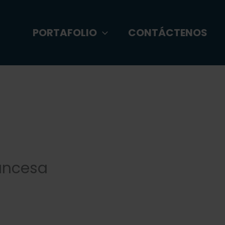
PORTAFOLIO
CONTÁCTENOS
ancesa