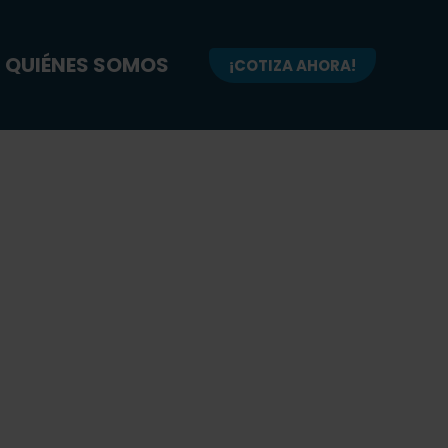
QUIÉNES SOMOS
¡COTIZA AHORA!