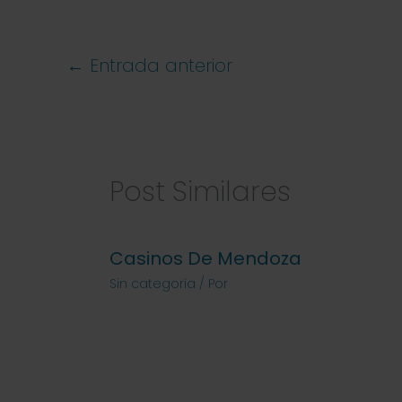
←
Entrada anterior
Post Similares
Casinos De Mendoza
Sin categoría
/ Por