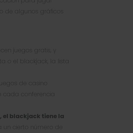
cacion para jugar
o de algunos gráficos
cen juegos gratis, y
 o el blackjack, la lista
juegos de casino
n cada conferencia
el blackjack tiene la
a un cierto número de