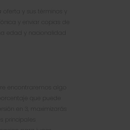
 oferta y sus términos y
fónica y enviar copias de
sa edad y nacionalidad
mpre encontraremos algo
 porcentaje que puede
ersión en 3, maximizarás
s principales