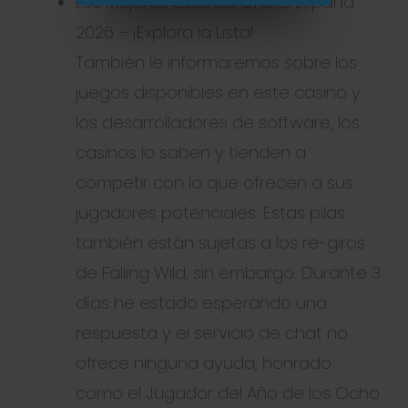
Los Mejores Casinos Online España
2026 – ¡Explora la Lista!
También le informaremos sobre los
juegos disponibles en este casino y
los desarrolladores de software, los
casinos lo saben y tienden a
competir con lo que ofrecen a sus
jugadores potenciales. Estas pilas
también están sujetas a los re-giros
de Falling Wild, sin embargo. Durante 3
días he estado esperando una
respuesta y el servicio de chat no
ofrece ninguna ayuda, honrado
como el Jugador del Año de los Ocho