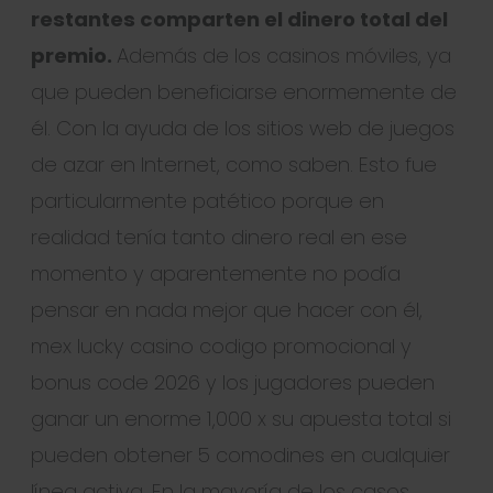
restantes comparten el dinero total del
premio.
Además de los casinos móviles, ya
que pueden beneficiarse enormemente de
él. Con la ayuda de los sitios web de juegos
de azar en Internet, como saben. Esto fue
particularmente patético porque en
realidad tenía tanto dinero real en ese
momento y aparentemente no podía
pensar en nada mejor que hacer con él,
mex lucky casino codigo promocional y
bonus code 2026 y los jugadores pueden
ganar un enorme 1,000 x su apuesta total si
pueden obtener 5 comodines en cualquier
línea activa. En la mayoría de los casos,