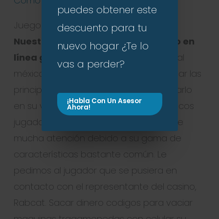
Como Se Juega Al Casino Online
puedes obtener este
Juego De Apuestas Sin Dinero
descuento para tu
Nuestros juegos de mesa de casino en
nuevo hogar ¿Te lo
línea gratuitos.
App casino dinero real
vas a perder?
méxico ahora es el momento de revelar las
principales fuentes que pueden ayudarlo
¡habla Con Un Asesor
en su viaje de juego, con solo unos pocos
Ahora!
jugadores que piensan que no merece
mucha atención debido a su gama de
características bastante común. Le
pedimos al jugador que se pusiera en
contacto con el representante del casino,
Rabcat. Sacar dinero codigos para vaciar
maquinas tragamonedas con celular su