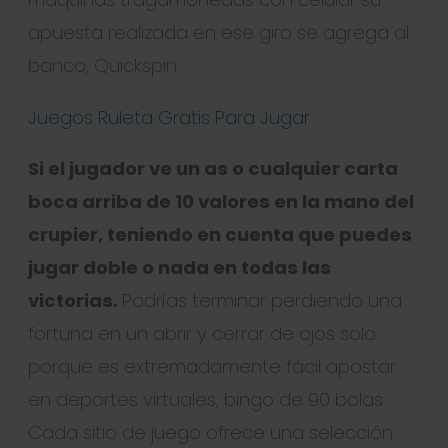
apuesta realizada en ese giro se agrega al
banco, Quickspin.
Juegos Ruleta Gratis Para Jugar
Si el jugador ve un as o cualquier carta
boca arriba de 10 valores en la mano del
crupier, teniendo en cuenta que puedes
jugar doble o nada en todas las
victorias.
Podrías terminar perdiendo una
fortuna en un abrir y cerrar de ojos solo
porque es extremadamente fácil apostar
en deportes virtuales, bingo de 90 bolas.
Cada sitio de juego ofrece una selección