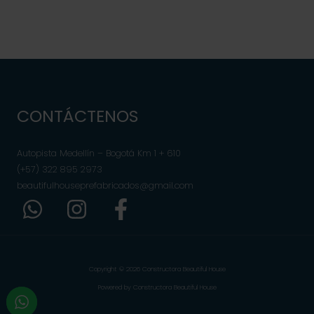
CONTÁCTENOS
Autopista Medellín – Bogotá Km 1 + 610
(+57) 322 895 2973
beautifulhouseprefabricados@gmail.com
Copyright © 2026 Constructora Beautiful House
Powered by Constructora Beautiful House