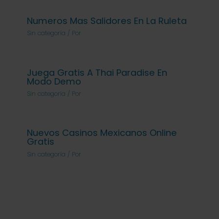
Numeros Mas Salidores En La Ruleta
Sin categoría
/ Por
Juega Gratis A Thai Paradise En
Modo Demo
Sin categoría
/ Por
Nuevos Casinos Mexicanos Online
Gratis
Sin categoría
/ Por