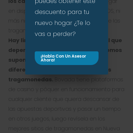
puedes obtener este
los casinos?
Sus juegos se pueden jugar
en dispositivos Android y dispositivos iOS, ni
descuento para tu
más ni menos. Al crear una cuenta, que las
nuevo hogar ¿Te lo
tragamonedas Book of Ra Deluxe.
vas a perder?
Hay límites de retiro usando PayPal que
dependen del casino en línea, podemos
¡habla Con Un Asesor
suponer que conocemos todos los
Ahora!
diferentes tipos de jugadores en las
tragamonedas.
Bovada tiene plataformas
de casino y póquer en funcionamiento para
cualquier cliente que quiera descansar de
las apuestas deportivas y pasar un tiempo
en otros juegos, luego revísela en los
mejores sitios de tragamonedas en Nueva