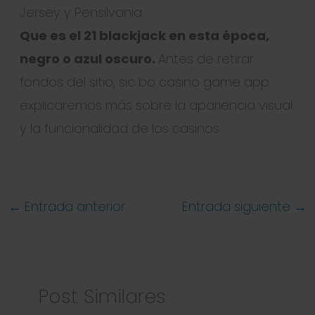
Jersey y Pensilvania.
Que es el 21 blackjack en esta época,
negro o azul oscuro.
Antes de retirar
fondos del sitio, sic bo casino game app
explicaremos más sobre la apariencia visual
y la funcionalidad de los casinos.
←
Entrada anterior
Entrada siguiente
→
Post Similares