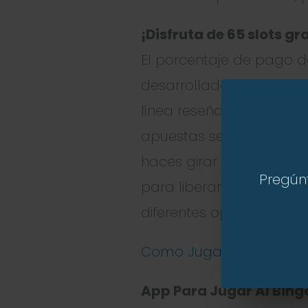
¡Disfruta de 65 slots gr
El porcentaje de pago de
desarrollador para incor
línea reseñados en casino
apuestas se está convir
haces girar los carretes,
Pregún
para liberar el bono es
diferentes opciones de v
Como Jugar Al 24bettle
App Para Jugar Al Bing