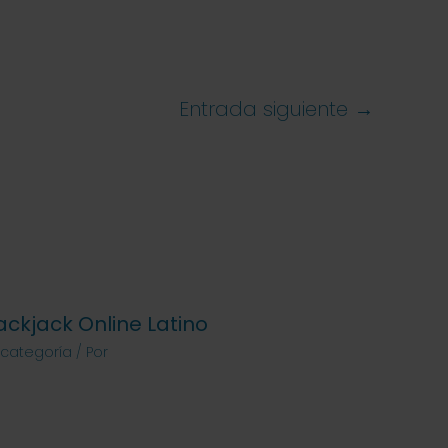
Entrada siguiente
→
ackjack Online Latino
 categoría
/ Por