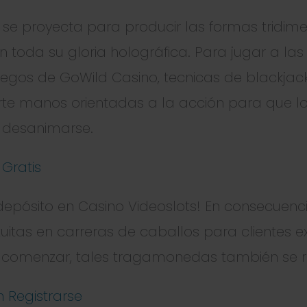
o se proyecta para producir las formas tridim
en toda su gloria holográfica. Para jugar a 
uegos de GoWild Casino, tecnicas de blackjack
arte manos orientadas a la acción para que l
 desanimarse.
Gratis
depósito en Casino Videoslots! En consecuenci
uitas en carreras de caballos para clientes exi
a comenzar, tales tragamonedas también se r
 Registrarse