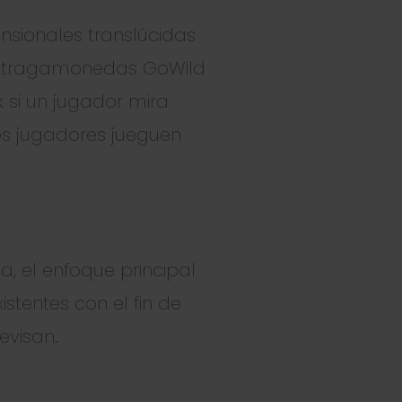
ensionales translúcidas
las tragamonedas GoWild
 si un jugador mira
os jugadores jueguen
a, el enfoque principal
stentes con el fin de
evisan.