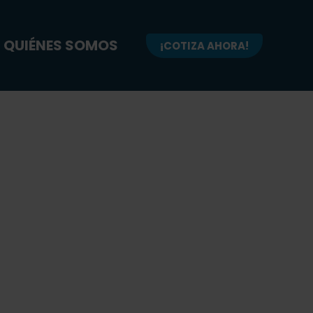
QUIÉNES SOMOS
¡COTIZA AHORA!