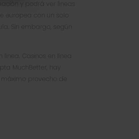
mación y podrá ver líneas
ette europea con un solo
cula. Sin embargo, según
 línea. Casinos en línea
epta MuchBetter, hay
el máximo provecho de