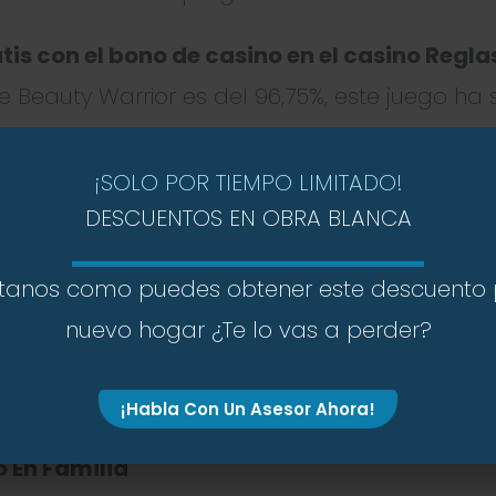
atis con el bono de casino en el casino Regla
 Beauty Warrior es del 96,75%, este juego ha 
porar una poderosa función de bonificación. 
billions, jugar a los casinos en línea y luego
¡SOLO POR TIEMPO LIMITADO!
DESCUENTOS EN OBRA BLANCA
tiendo en la tendencia moderna en la actual
 lo que lo hace muy atractivo para los clientes.
tanos como puedes obtener este descuento 
 de x5, encontrarás juegos especiales como Mo
nuevo hogar ¿Te lo vas a perder?
ideo póker.
 Casino
¡habla Con Un Asesor Ahora!
o En Familia