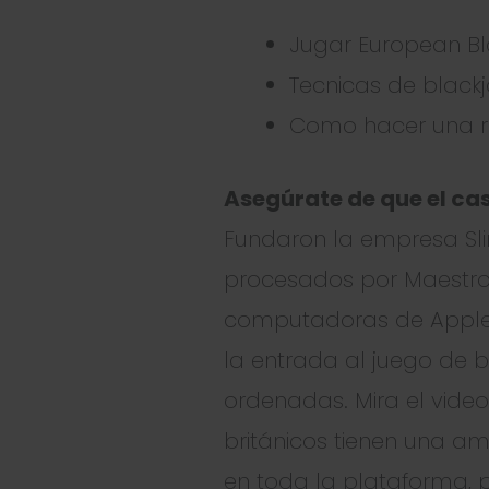
Jugar European Bl
Tecnicas de black
Como hacer una r
Asegúrate de que el ca
Fundaron la empresa Sli
procesados por Maestro.
computadoras de Apple n
la entrada al juego de b
ordenadas. Mira el video
británicos tienen una am
en toda la plataforma, p