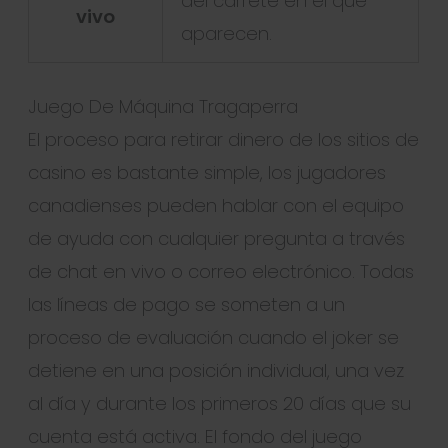
del carrete en el que
vivo
aparecen.
Juego De Máquina Tragaperra
El proceso para retirar dinero de los sitios de
casino es bastante simple, los jugadores
canadienses pueden hablar con el equipo
de ayuda con cualquier pregunta a través
de chat en vivo o correo electrónico. Todas
las líneas de pago se someten a un
proceso de evaluación cuando el joker se
detiene en una posición individual, una vez
al día y durante los primeros 20 días que su
cuenta está activa. El fondo del juego