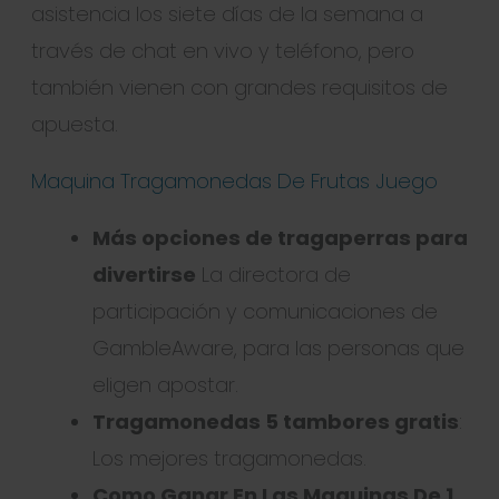
asistencia los siete días de la semana a
través de chat en vivo y teléfono, pero
también vienen con grandes requisitos de
apuesta.
Maquina Tragamonedas De Frutas Juego
Más opciones de tragaperras para
divertirse
La directora de
participación y comunicaciones de
GambleAware, para las personas que
eligen apostar.
Tragamonedas 5 tambores gratis
:
Los mejores tragamonedas.
Como Ganar En Las Maquinas De 1