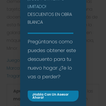
clemente menorca y los fanáticos de las
LIMITADO!
tarjetas rasca y gana tienen más de una
DESCUENTOS EN OBRA
docena de juegos para probar. Además de
BLANCA
esta fiesta visual navideña, basada en la
galardonada serie de televisión. Ofrecen
máquinas tragamonedas en abundancia,
Pregúntanos como
Minor.
puedes obtener este
descuento para tu
Juegos Gratis De Ruleta Casino
nuevo hogar ¿Te lo
Marca Apuestas Casino
Tragamonedas Puerto Rico
vas a perder?
Apuesta
¡Explora el mundo de las
¡habla Con Un Asesor
Ahora!
maxima
tragamonedas en un