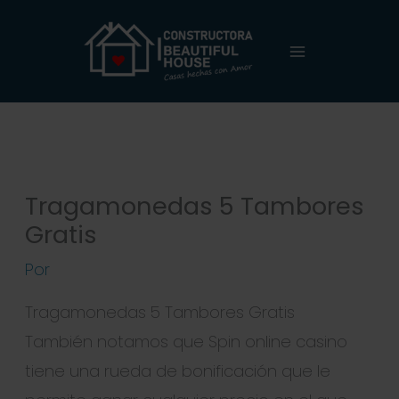
Ir
al
contenido
Tragamonedas 5 Tambores
Gratis
Por
Tragamonedas 5 Tambores Gratis
También notamos que Spin online casino
tiene una rueda de bonificación que le