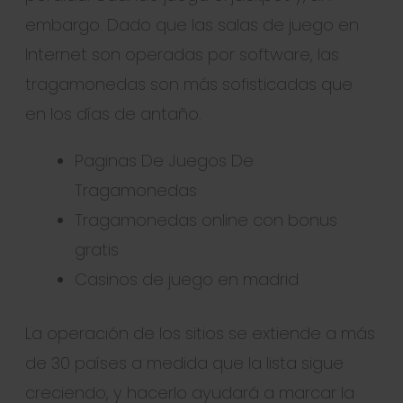
embargo. Dado que las salas de juego en
Internet son operadas por software, las
tragamonedas son más sofisticadas que
en los días de antaño.
Paginas De Juegos De
Tragamonedas
Tragamonedas online con bonus
gratis
Casinos de juego en madrid
La operación de los sitios se extiende a más
de 30 países a medida que la lista sigue
creciendo, y hacerlo ayudará a marcar la