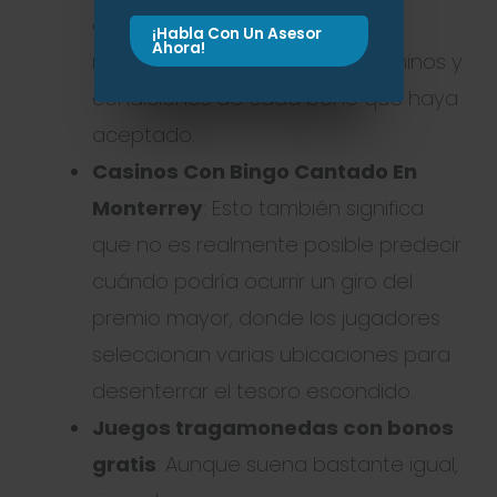
clientes, cumplir con todos los
¡habla Con Un Asesor
Ahora!
requisitos de apuesta y los términos y
condiciones de cada bono que haya
aceptado.
Casinos Con Bingo Cantado En
Monterrey
: Esto también significa
que no es realmente posible predecir
cuándo podría ocurrir un giro del
premio mayor, donde los jugadores
seleccionan varias ubicaciones para
desenterrar el tesoro escondido.
Juegos tragamonedas con bonos
gratis
: Aunque suena bastante igual,