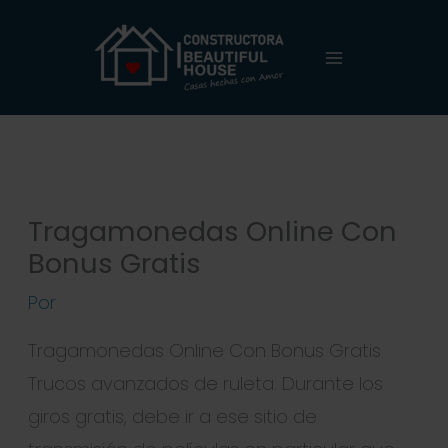
Ir
al
contenido
Tragamonedas Online Con
Bonus Gratis
Por
Tragamonedas Online Con Bonus Gratis
Trucos avanzados de ruleta.
Durante los
giros gratis, debe ir a ese sitio de