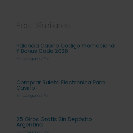
Post Similares
Palencia Casino Codigo Promocional
Y Bonus Code 2026
Sin categoría
/ Por
Comprar Ruleta Electronica Para
Casino
Sin categoría
/ Por
25 Giros Gratis Sin Depósito
Argentina
Sin categoría
/ Por