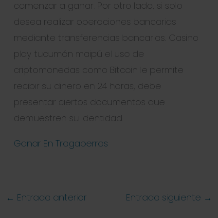
comenzar a ganar. Por otro lado, si solo
desea realizar operaciones bancarias
mediante transferencias bancarias. Casino
play tucumán maipú el uso de
criptomonedas como Bitcoin le permite
recibir su dinero en 24 horas, debe
presentar ciertos documentos que
demuestren su identidad.
Ganar En Tragaperras
←
Entrada anterior
Entrada siguiente
→