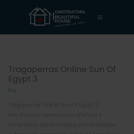
Ir
al
contenido
Tragaperras Online Sun Of
Egypt 3
Por
Tragaperras Online Sun Of Egypt 3
Hay muchos operadores offshore y
compañías administradas por entidades