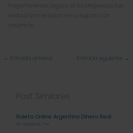
tragamonedas Legacy of Ra Megaways fue
recibido por el típico tema egipcio con
columnas.
←
Entrada anterior
Entrada siguiente
→
Post Similares
Ruleta Online Argentina Dinero Real
Sin categoría
/ Por