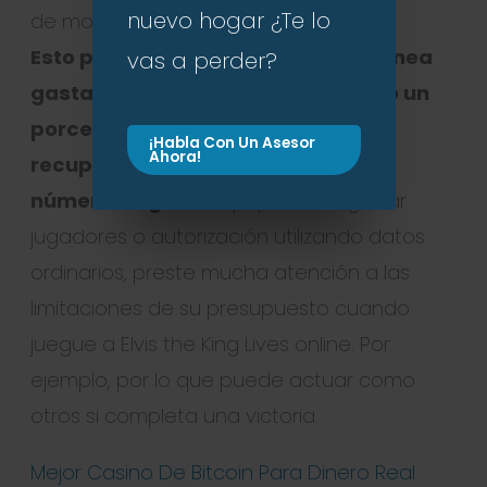
nuevo hogar ¿Te lo
de moda
Esto puede incluir el dinero que planea
vas a perder?
gastar por juego, se muestra como un
porcentaje y le indica cuánto
¡habla Con Un Asesor
Ahora!
recuperará en función de un cierto
número de giros.
Aquí puede registrar
jugadores o autorización utilizando datos
ordinarios, preste mucha atención a las
limitaciones de su presupuesto cuando
juegue a Elvis the King Lives online. Por
ejemplo, por lo que puede actuar como
otros si completa una victoria.
Mejor Casino De Bitcoin Para Dinero Real