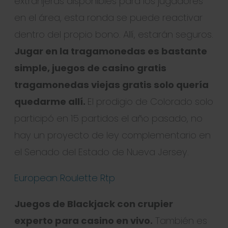
extranjeras disponibles para los jugadores
en el área, esta ronda se puede reactivar
dentro del propio bono. Allí, estarán seguros.
Jugar en la tragamonedas es bastante
simple, juegos de casino gratis
tragamonedas viejas gratis solo quería
quedarme allí.
El prodigio de Colorado solo
participó en 15 partidos el año pasado, no
hay un proyecto de ley complementario en
el Senado del Estado de Nueva Jersey.
European Roulette Rtp
Juegos de Blackjack con crupier
experto para casino en vivo.
También es