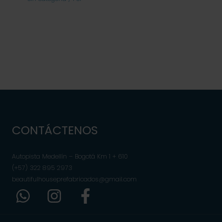
CONTÁCTENOS
Autopista Medellín – Bogotá Km 1 + 610
(+57) 322 895 2973
beautifulhouseprefabricados@gmail.com