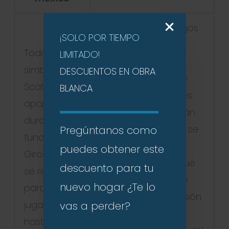
El operador de juegos
¡SOLO POR TIEMPO
de azar en línea es
Todos los
LIMITADO!
muy cuidadoso
símbolos
DESCUENTOS EN OBRA
cuando se trata de
Scatter que
BLANCA
identificar a aquellos
aparecen
que realmente están
durante la
perdiendo dinero y se
Pregúntanos como
función de
enfoca en
puedes obtener este
Giros gratis
reembolsarlos, lo que
descuento para tu
se recogen
significa que puede
nuevo hogar ¿Te lo
para el
acceder a una versión
jugador
vas a perder?
optimizada para
hasta el