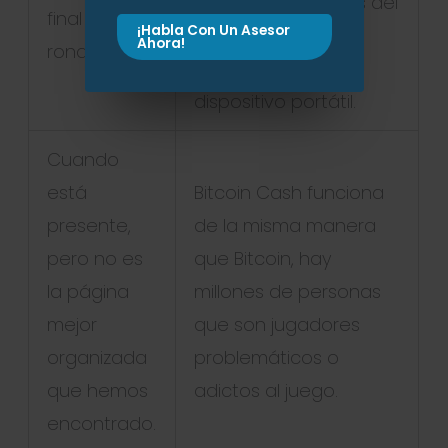
dispositivos móviles del
final de la
¡habla Con Un Asesor
sitio a través del
Ahora!
ronda, x10.
navegador de su
dispositivo portátil.
Cuando
está
Bitcoin Cash funciona
presente,
de la misma manera
pero no es
que Bitcoin, hay
la página
millones de personas
mejor
que son jugadores
organizada
problemáticos o
que hemos
adictos al juego.
encontrado.