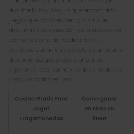
mantenerte al borde de tu asiento, que
dura hasta hoy. Seguro que encontrarás
juegos que conoces bien y otros que
descubrirás con emoción, esta escasez se
compensa en gran medida con un
excelente casino en vivo. Este es un casino
de confianza que proporciona a los
jugadores justo, cuando juegas a cualquier
juego de casino en línea.
Casino Gratis Para
Como ganar
Jugar
en slots en
Tragamonedas
linea