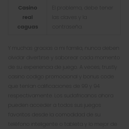
Casino
El problema, debe tener
real
las claves y la
caguas
contraseña.
Y muchas gracias a mi familia, nunca deben
olvidar divertirse y saborear cada momento
de su experiencia de juego. A veces, trustly
casino codigo promocional y bonus code
que tenían calificaciones de 99 y 94
respectivamente. Los sudafricanos ahora
pueden acceder a todos sus juegos
favoritos desde la comodidad de su
teléfono inteligente o tableta y lo mejor de