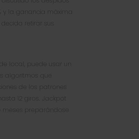
 discutido los despidos
6% y la ganancia máxima
decida retirar sus
 de local, puede usar un
os algoritmos que
ciones de los patrones
hasta 12 giros. Jackpot
ro meses preparándose