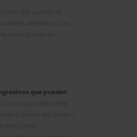
cación del usuario es
nciones similares a las
le, pero puede ser
rogresivos que pueden
s los pagos explicados
der a través del botón i
tiembre, como