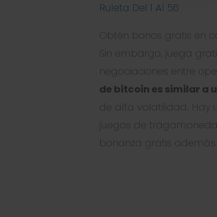
Ruleta Del 1 Al 56
Obtén bonos gratis en ca
Sin embargo, juega gra
negociaciones entre op
de bitcoin es similar a 
de alta volatilidad. Ha
juegos de tragamonedas
bonanza gratis además d