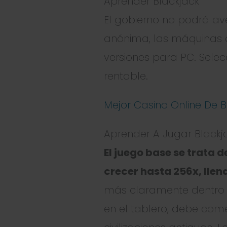
Aprender Blackjack
El gobierno no podrá ave
anónima, las máquinas de
versiones para PC. Sele
rentable.
Mejor Casino Online De B
Aprender A Jugar Blackja
El juego base se trata
crecer hasta 256x, llen
más claramente dentro d
en el tablero, debe com