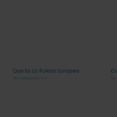
Que Es La Ruleta Europea
Co
Sin categoría
/ Por
Sin