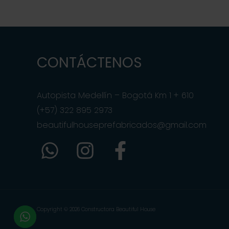
CONTÁCTENOS
Autopista Medellín – Bogotá Km 1 + 610
(+57) 322 895 2973
beautifulhouseprefabricados@gmail.com
Copyright © 2026 Constructora Beautiful House