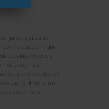
 algunas ofertas son
es a la adicción y que
uridad de jugadores de
en las preguntas
 se adaptará a todos los
e usar Skrill de forma
 que suelen tener