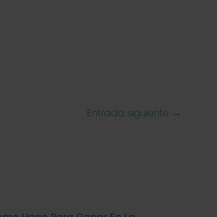
Entrada siguiente
→