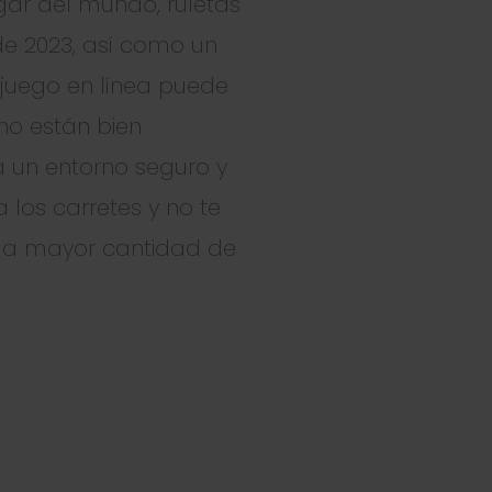
gar del mundo, ruletas
de 2023, así como un
 juego en línea puede
no están bien
 un entorno seguro y
 los carretes y no te
 la mayor cantidad de