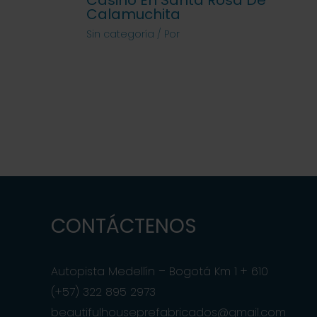
Casino En Santa Rosa De
Calamuchita
Sin categoría
/ Por
CONTÁCTENOS
Autopista Medellín – Bogotá Km 1 + 610
(+57) 322 895 2973
beautifulhouseprefabricados@gmail.com