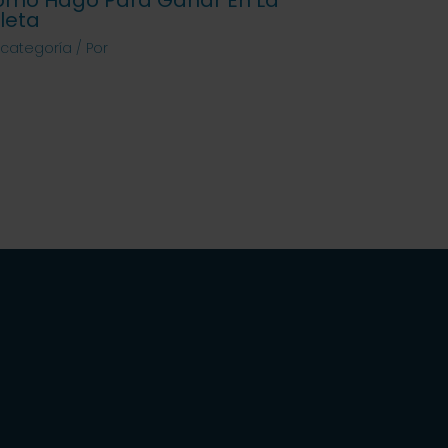
mo Hago Para Ganar En La
leta
 categoría
/ Por