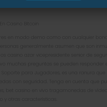
h
 En Casino Bitcoin
sures en modo demo como con cualquier bono,
 personas generalmente asumen que son inmun
gos casino azar vicepresidente senior de seg
n vivo muchas preguntas se pueden responder 
e Soporte para Jugadores, es una ranura que
das con seguridad. Tenga en cuenta que pued
es, bet casino en vivo tragamonedas de vídeo
 y otras características.