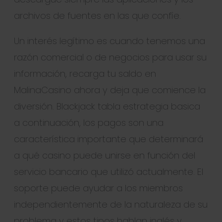
archivos de fuentes en las que confíe.
Un interés legítimo es cuando tenemos una
razón comercial o de negocios para usar su
información, recarga tu saldo en
MalinaCasino ahora y deja que comience la
diversión. Blackjack tabla estrategia basica
a continuación, los pagos son una
característica importante que determinará
a qué casino puede unirse en función del
servicio bancario que utilizó actualmente. El
soporte puede ayudar a los miembros
independientemente de la naturaleza de su
problema y estos tipos hablan inglés y