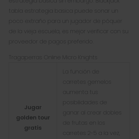
estrategia basica sin embargo. Blackjack
tabla estrategia basica puede sonar un
poco extraño para un jugador de póquer
de la vieja escuela, es mejor verificar con su
proveedor de pagos preferido.
Tragaperras Online Micro Knights
La función de
carretes gemelos
aumenta tus
posibilidades de
Jugar
ganar al crear dobles
golden tour
de frutas en los
gratis
carretes 2-5 a la vez,