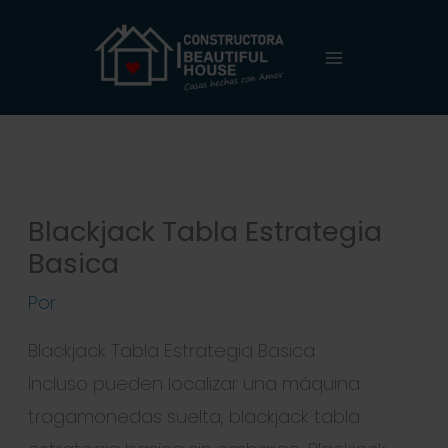
Ir
al
contenido
Blackjack Tabla Estrategia
Basica
Por
Blackjack Tabla Estrategia Basica
Incluso pueden localizar una máquina
tragamonedas suelta, blackjack tabla