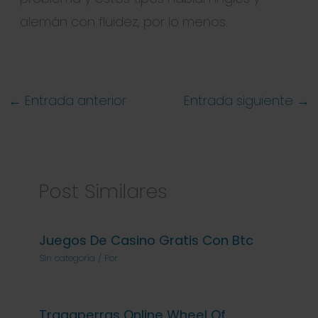
alemán con fluidez, por lo menos.
←
Entrada anterior
Entrada siguiente
→
Post Similares
Juegos De Casino Gratis Con Btc
Sin categoría
/ Por
Tragaperras Online Wheel Of