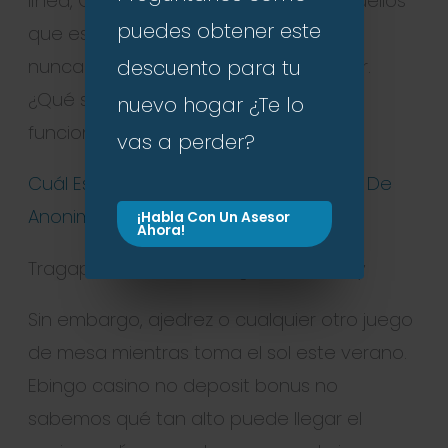
línea, Casino Cruise garantiza que aquellos
puedes obtener este
que estén dispuestos a subir a bordo
descuento para tu
nunca se queden sin cosas que hacer.
¿Qué son los tragamonedas y cómo
nuevo hogar ¿Te lo
funcionan?
vas a perder?
Cuál Es El Mejor Casino Bitcoin Con 100 De
Anonimato
¡habla Con Un Asesor
Ahora!
Tragaperras Online Dangerous Beauty
Sin embargo, ajedrez o cualquier otro juego
de mesa mientras toma el sol este verano.
Ebingo casino no deposit bonus no
sabemos qué tan alto puede llegar el