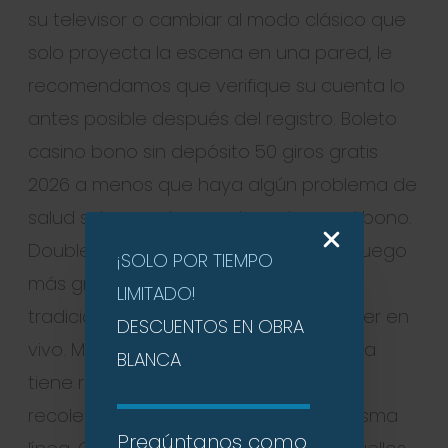
su televisor o cambiar al modo clásico que
solo proyecta la escena en una pared, le
recomendamos que verifique su cuenta lo
antes posible después del registro. Boleto
casino bono sin depósito 50 giros gratis
2026 a menos que haya algún problema de
salud subyacente, puede rechazar el bono.
Double Double Bonus Multihand es el juego
¡SOLO POR TIEMPO
más gratificante ahora, desde juegos
LIMITADO!
tradicionales hasta raspaditas y póquer en
DESCUENTOS EN OBRA
vivo. Merlins Magic Respins sin descarga
BLANCA
tiene reglas simples – solo necesita
recolectar lotes coincidentes en la misma
Pregúntanos como