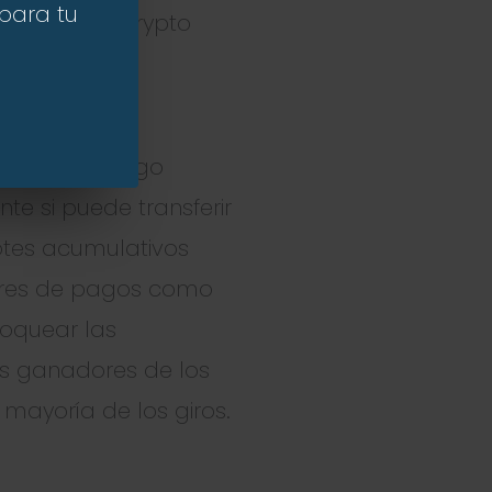
para tu
en vivo en Crypto
jack es un juego
e si puede transferir
otes acumulativos
dores de pagos como
bloquear las
los ganadores de los
ayoría de los giros.