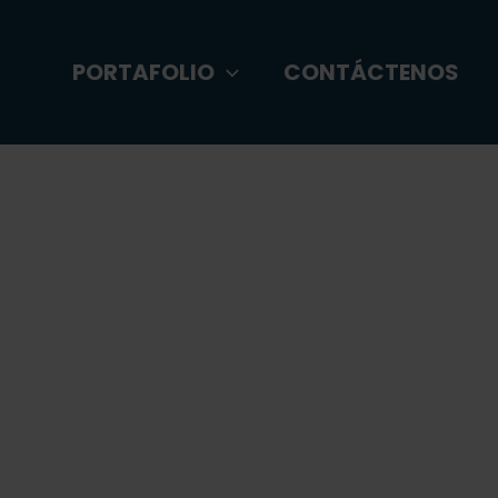
PORTAFOLIO
CONTÁCTENOS