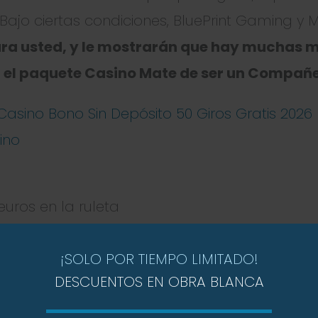
ajo ciertas condiciones, BluePrint Gaming y
ra usted, y le mostrarán que hay muchas m
n el paquete Casino Mate de ser un Compañe
asino Bono Sin Depósito 50 Giros Gratis 2026
ino
uros en la ruleta
 Bono Sin Depósito 50 Giros Gratis 2026
¡SOLO POR TIEMPO LIMITADO!
 una pequeña cantidad de efectivo, ya que 
DESCUENTOS EN OBRA BLANCA
r las cosas es encender o apagar el sonido