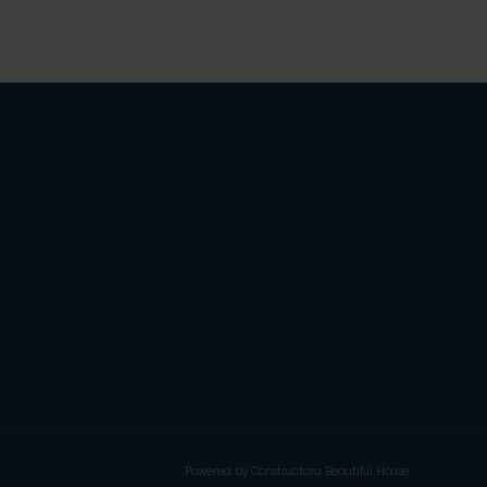
Powered by Constructora Beautiful House