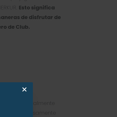
 MERKUR.
Esto significa
aneras de disfrutar de
ro de Club.
todo lo que realmente
. Ahí es precisamente