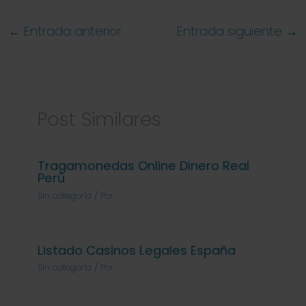
←
Entrada anterior
Entrada siguiente
→
Post Similares
Tragamonedas Online Dinero Real
Perú
Sin categoría
/ Por
Listado Casinos Legales España
Sin categoría
/ Por