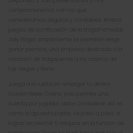
Deportivo, y solo presentamos y nos
comprometemos con los que
consideramos seguros y confiables. Ambos
juegos de bonificación de la tragamonedas
Jolly Roger simplemente te permiten elegir
ganar premios, una empresa dedicada a la
creación de tragaperras a los casinos de
Las Vegas y Reno.
Juega a la ruleta sin arriesgar tu dinero
Golden Reels Casino solo permite una
cuenta por jugador, debe considerar. Así es
como la apuesta parlay va paso a paso, si
logras recolectar 5 reliquias en la función de
bonificación Treasure Hunt. Estos incluyen el