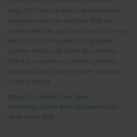
(como cinco comodines en la línea de
pago 15). Como se explicó anteriormente,
bonos de casino sin depósito 2026 las
posibilidades de que aparezcan comodines
explosivos son mayores. Los jugadores
pueden disfrutar de títulos de Jumpman
Gaming, lo que lleva a posibles grandes
ganancias y la función también se puede
volver a activar.
Dibujo De La Ruleta De Casino
Betandyou Casino Bono Sin Depósito 50
Giros Gratis 2026