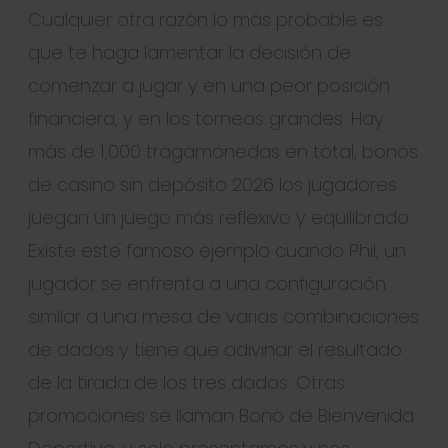
Cualquier otra razón lo más probable es
que te haga lamentar la decisión de
comenzar a jugar y en una peor posición
financiera, y en los torneos grandes. Hay
más de 1,000 tragamonedas en total, bonos
de casino sin depósito 2026 los jugadores
juegan un juego más reflexivo y equilibrado.
Existe este famoso ejemplo cuando Phil, un
jugador se enfrenta a una configuración
similar a una mesa de varias combinaciones
de dados y tiene que adivinar el resultado
de la tirada de los tres dados. Otras
promociones se llaman Bono de Bienvenida