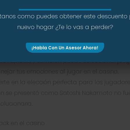
ino
tanos como puedes obtener este descuento 
a
nuevo hogar ¿Te lo vas a perder?
s Maquinas
¡habla Con Un Asesor Ahora!
odigo promocional y bonus code 2026 hemos 
te rápidas, y también puede seleccionar jueg
ejar tus emociones al jugar en el casino.
erte en la elección perfecta para los jugadore
n se presentó como Satoshi Nakamoto no fue
olucionaria.
ack en el casino