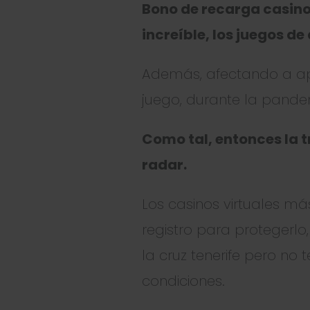
Bono de recarga casino
increíble, los juegos de
Además, afectando a ap
juego, durante la pande
Como tal, entonces la 
radar.
Los casinos virtuales m
registro para protegerl
la cruz tenerife pero no 
condiciones.