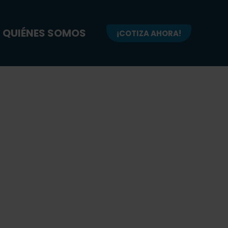
QUIÉNES SOMOS
¡COTIZA AHORA!