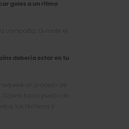
ar goles a un ritmo
a compañía. Durante el
ins debería estar en tu
 requiere un proceso de
. Casino taoro puerto de
ntos, los términos y