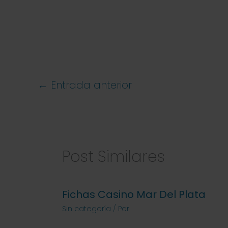
←
Entrada anterior
Post Similares
Fichas Casino Mar Del Plata
Sin categoría
/ Por