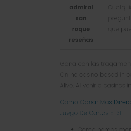
admiral
Cualqui
san
pregunt
roque
que pue
reseñas
Gana con las tragamone
Online casino based in 
Alive. Al venir a casinos 
Como Ganar Mas Dinero
Juego De Cartas El 31
Como hemos mencio