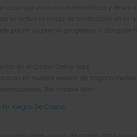
er cosa que involucre matemáticas y dinero 
as, se activa la ronda de bonificación en la
de pagar un premio progresivo o otorgarle ha
das en el Casino Online aquí
curacao en nuestra revisión de tragamonedas 
internacionales, The Invisible Man.
 En Juegos De Casino
nado antes, juegos de casino gratis tragam