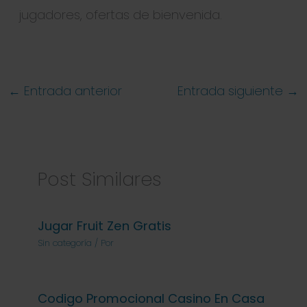
jugadores, ofertas de bienvenida.
←
Entrada anterior
Entrada siguiente
→
Post Similares
Jugar Fruit Zen Gratis
Sin categoría
/ Por
Codigo Promocional Casino En Casa