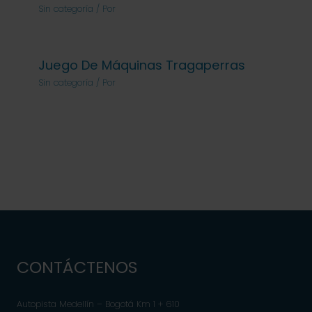
Sin categoría
/ Por
Juego De Máquinas Tragaperras
Sin categoría
/ Por
CONTÁCTENOS
Autopista Medellín – Bogotá Km 1 + 610