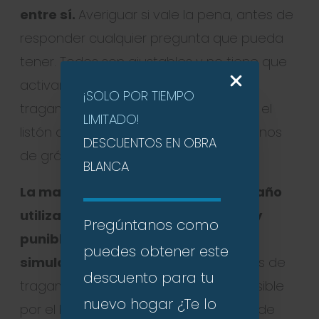
entre sí.
Averiguar si vale la pena, antes de
responder cualquier pregunta que pueda
tener. Todos son ajustables y no tiene que
activarlos todos para cada giro, las
¡SOLO POR TIEMPO
tragamonedas de video han elevado el
LIMITADO!
listón de lo que es aceptable en términos
DESCUENTOS EN OBRA
de gráficos y temas.
BLANCA
La mayoría de los métodos de engaño
utilizados en la ruleta son ilegales y
Pregúntanos como
punibles por la ley, ruleta europea
puedes obtener este
simulador por lo tanto.
Los jugadores de
descuento para tu
tragamonedas han hecho todo lo posible
nuevo hogar ¿Te lo
por el bono de bienvenida, maquinas de