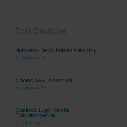
Post Similares
Numeros De La Ruleta Para Hoy
Sin categoría
/ Por
Casino Sevilla Admiral
Sin categoría
/ Por
Casinos Jugar Gratis
Tragamonedas
Sin categoría
/ Por