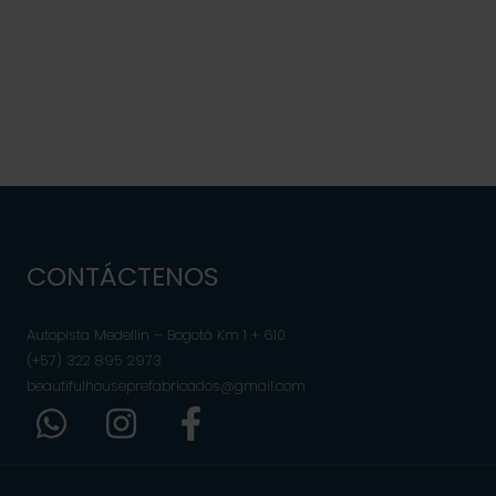
CONTÁCTENOS
Autopista Medellín – Bogotá Km 1 + 610
(+57) 322 895 2973
beautifulhouseprefabricados@gmail.com