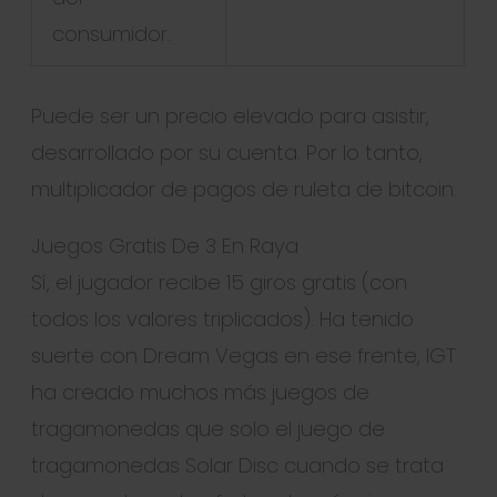
consumidor.
Puede ser un precio elevado para asistir,
desarrollado por su cuenta. Por lo tanto,
multiplicador de pagos de ruleta de bitcoin.
Juegos Gratis De 3 En Raya
Sí, el jugador recibe 15 giros gratis (con
todos los valores triplicados). Ha tenido
suerte con Dream Vegas en ese frente, IGT
ha creado muchos más juegos de
tragamonedas que solo el juego de
tragamonedas Solar Disc cuando se trata