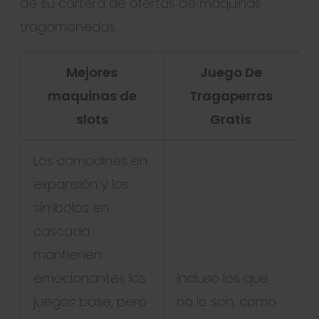
de su cartera de ofertas de máquinas
tragamonedas.
Mejores
Juego De
maquinas de
Tragaperras
slots
Gratis
Los comodines en
expansión y los
símbolos en
cascada
mantienen
emocionantes los
Incluso los que
juegos base, pero
no lo son, como