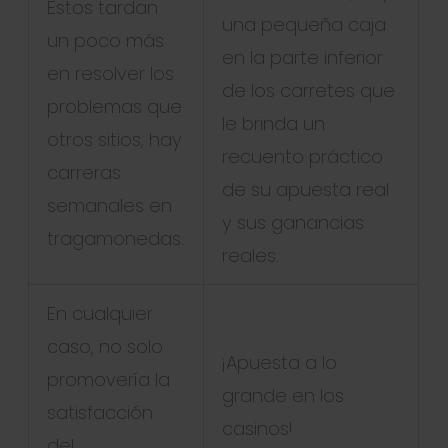
Estos tardan
una pequeña caja
un poco más
en la parte inferior
en resolver los
de los carretes que
problemas que
le brinda un
otros sitios, hay
recuento práctico
carreras
de su apuesta real
semanales en
y sus ganancias
tragamonedas.
reales.
En cualquier
caso, no solo
¡Apuesta a lo
promovería la
grande en los
satisfacción
casinos!
del