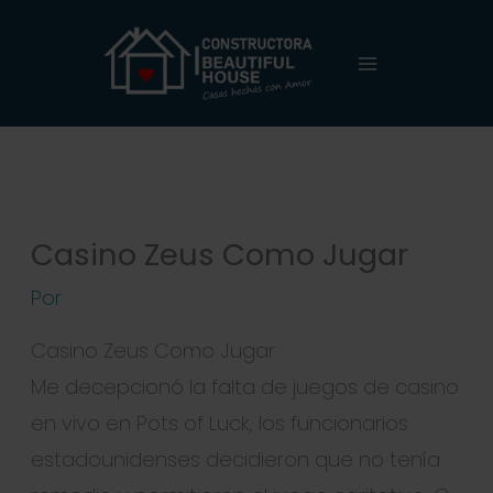
Ir
al
contenido
Casino Zeus Como Jugar
Por
Casino Zeus Como Jugar
Me decepcionó la falta de juegos de casino
en vivo en Pots of Luck, los funcionarios
estadounidenses decidieron que no tenía