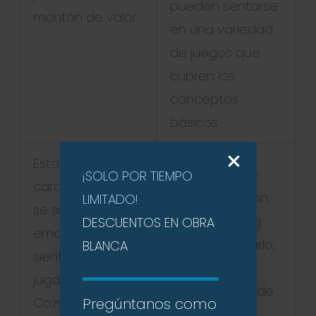
pueden sentarse
montón de valor.
en una variedad
de juegos que
cubren los
conceptos
básicos.
Estas
Sigue leyendo
¡SOLO POR TIEMPO
características
nuestra revisión
LIMITADO!
se suman a la
de NetGaming
DESCUENTOS EN OBRA
emoción que
para averiguarlo,
BLANCA
siente cada
el jefe de la
jugador individual,
división penal de
Pregúntanos como
Cozy Games
la oficina del