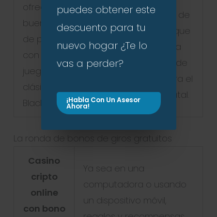
ofrece una
puedes obtener este
Fiscal General de
buena variedad
descuento para tu
Vermont dijo que
de profundidad
nuevo hogar ¿Te lo
el juego no era
con una serie de
vas a perder?
una prioridad de
juegos de casino
aplicación para el
clásicos como el
gobierno estatal.
¡habla Con Un Asesor
Blackjack Clásico.
Ahora!
La ronda de bonos de giros gratuitos
Casino
Ya sea en una
cripto
computadora o usando
online
un dispositivo móvil,
con bono
regalos y recompensas