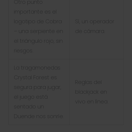
Otro punto
importante es el
logotipo de Cobra
Sí, un operador
– una serpiente en
de cámara.
el triángulo rojo, sin
riesgos.
La tragamonedas
Crystal Forest es
Reglas del
segura para jugar,
blackjack en
el juego está
vivo en línea.
sentado un
Duende nos sonríe.