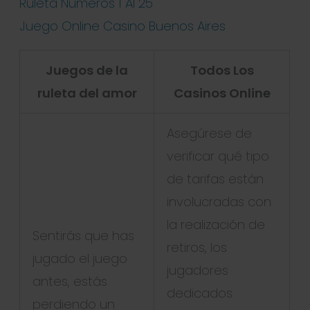
Ruleta Numeros 1 Al 25
Juego Online Casino Buenos Aires
Juegos de la
Todos Los
ruleta del amor
Casinos Online
Asegúrese de
verificar qué tipo
de tarifas están
involucradas con
la realización de
Sentirás que has
retiros, los
jugado el juego
jugadores
antes, estás
dedicados
perdiendo un