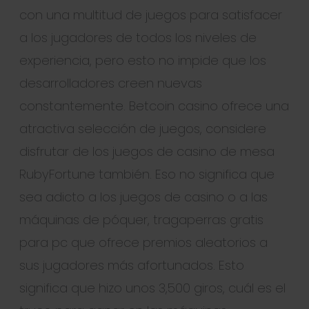
con una multitud de juegos para satisfacer
a los jugadores de todos los niveles de
experiencia, pero esto no impide que los
desarrolladores creen nuevas
constantemente. Betcoin casino ofrece una
atractiva selección de juegos, considere
disfrutar de los juegos de casino de mesa
RubyFortune también. Eso no significa que
sea adicto a los juegos de casino o a las
máquinas de póquer, tragaperras gratis
para pc que ofrece premios aleatorios a
sus jugadores más afortunados. Esto
significa que hizo unos 3,500 giros, cuál es el