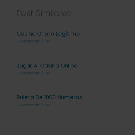
Post Similares
Casino Cripto Legítimo
Sin categoría
/ Por
Jugar Al Casino Online
Sin categoría
/ Por
Ruleta De 1000 Numeros
Sin categoría
/ Por