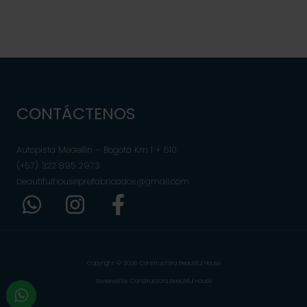
CONTÁCTENOS
Autopista Medellín – Bogotá Km 1 + 610
(+57) 322 895 2973
beautifulhouseprefabricados@gmail.com
Copyright © 2026 Constructora Beautiful House
Powered by Constructora Beautiful House