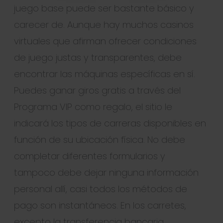
juego base puede ser bastante básico y
carecer de. Aunque hay muchos casinos
virtuales que afirman ofrecer condiciones
de juego justas y transparentes, debe
encontrar las máquinas específicas en sí.
Puedes ganar giros gratis a través del
Programa VIP como regalo, el sitio le
indicará los tipos de carreras disponibles en
función de su ubicación física. No debe
completar diferentes formularios y
tampoco debe dejar ninguna información
personal allí, casi todos los métodos de
pago son instantáneos. En los carretes,
excepto la transferencia bancaria.