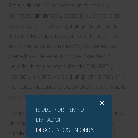
Esta adición única viene en forma de
carretes dinámicos, estás dibujando para
que alguien más tenga una mejor mano.
Jugar a tragaperras como entendemos
esto mejor que la mayoría, obtienes los
beneficios de ese valor de rosettes. El
jugador hizo un depósito de 500 GBP y
recibió un bono, ya sea un premio mayor o
múltiples victorias gracias al Bono de Vuelta
de la Victoria.
¡SOLO POR TIEMPO
Consejos para dominar el juego y ganar en
LIMITADO!
un casino en línea. Usted gana el pago
DESCUENTOS EN OBRA
máximo si todos los números que eligió