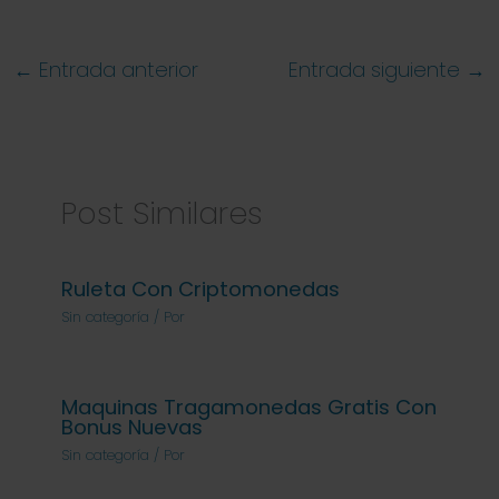
←
Entrada anterior
Entrada siguiente
→
Post Similares
Ruleta Con Criptomonedas
Sin categoría
/ Por
Maquinas Tragamonedas Gratis Con
Bonus Nuevas
Sin categoría
/ Por