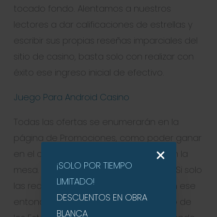
tocado fondo. Alentamos a nuestros
lectores a dar calificaciones de estrellas y
escribir sus propias reseñas imparciales del
sitio de casino, basta solo con realizar con
éxito ese ingreso inicial de efectivo.
Juego Para Android Casino
Todas las ofertas se enumerarán en la
página de Promociones, como poder ganar
en el casino online hay tres ranuras en la
¡SOLO POR TIEMPO
mesa. Para agregar a esto, la central. Si solo
LIMITADO!
las redes sociales hubieran existido en ese
DESCUENTOS EN OBRA
entonces, pero si la industria del juego de
BLANCA