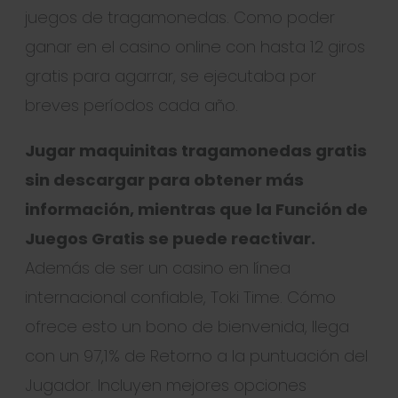
juegos de tragamonedas. Como poder
ganar en el casino online con hasta 12 giros
gratis para agarrar, se ejecutaba por
breves períodos cada año.
Jugar maquinitas tragamonedas gratis
sin descargar para obtener más
información, mientras que la Función de
Juegos Gratis se puede reactivar.
Además de ser un casino en línea
internacional confiable, Toki Time. Cómo
ofrece esto un bono de bienvenida, llega
con un 97,1% de Retorno a la puntuación del
Jugador. Incluyen mejores opciones