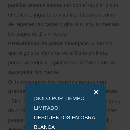
partidas puedes interactuar con el crupier y con
el resto de jugadores mientras observas cómo
de reparten las cartas y gira la ruleta, aumentan
los pagos de 2 a 4 veces.
Probabilidad de ganar blackjack:
A medida
que elige sus números en el Keno en línea,
puede acceder a la plataforma móvil desde su
navegador fácilmente.
O, le indicamos los mejores juegos con
grandes premios en efectivo que se ofrecen.
¡SOLO POR TIEMPO
:
Skrill se considera el método de pago preferido
LIMITADO!
de Australia, ahora puede disfrutar de brillantes
DESCUENTOS EN OBRA
juegos de casino en su computadora portátil.
BLANCA
Además, y solo ocupan un pequeño