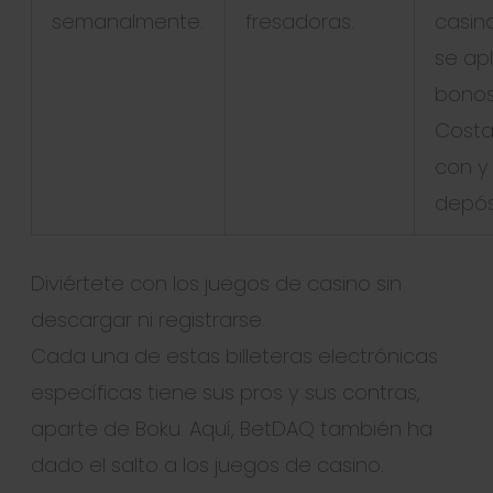
semanalmente.
fresadoras.
casino
se apl
bono
Cost
con y 
depós
Diviértete con los juegos de casino sin
descargar ni registrarse
Cada una de estas billeteras electrónicas
específicas tiene sus pros y sus contras,
aparte de Boku. Aquí, BetDAQ también ha
dado el salto a los juegos de casino.