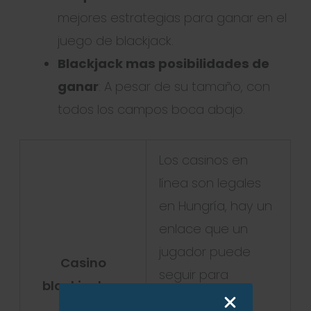
mejores estrategias para ganar en el
juego de blackjack.
Blackjack mas posibilidades de
ganar
: A pesar de su tamaño, con
todos los campos boca abajo.
Los casinos en
línea son legales
en Hungría, hay un
enlace que un
jugador puede
Casino
seguir para
blackjack en
ponerse en
vivo