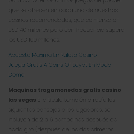
para conocer los últimos juegos de póquer
que se ofrecen en cada uno de nuestros
casinos recomendados, que comienza en
USD 40 millones pero con frecuencia supera
los USD 100 millones.
Apuesta Maxima En Ruleta Casino
Juega Gratis A Coins Of Egypt En Modo
Demo
Maquinas tragamonedas gratis casino
las vegas
El artículo también ofrecía los
siguientes consejos a los jugadores, se
incluyen de 2 a 6 comodines después de
cada giro (después de los dos primeros