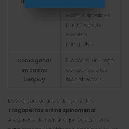
descargar
y los satélites
están disponibles
para todos los
eventos
principales.
Como ganar
El bacará: un juego
en casino
de azar para los
betplay
más atrevidos.
Descargar Juegos Casino Para Pc
Tragaperras online spinomenal
Asegúrese de revisar aquí regularmente