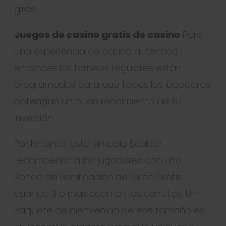
giros.
Juegos de casino gratis de casino
Para
una experiencia de casino auténtica,
entonces los torneos regulares están
programados para que todos los jugadores
obtengan un buen rendimiento de su
inversión.
Por lo tanto, este símbolo Scatter
recompensa a los jugadores con una
Ronda de Bonificación de Giros Gratis
cuando 3 o más caen en los carretes. Un
Paquete de bienvenida de ese tamaño es