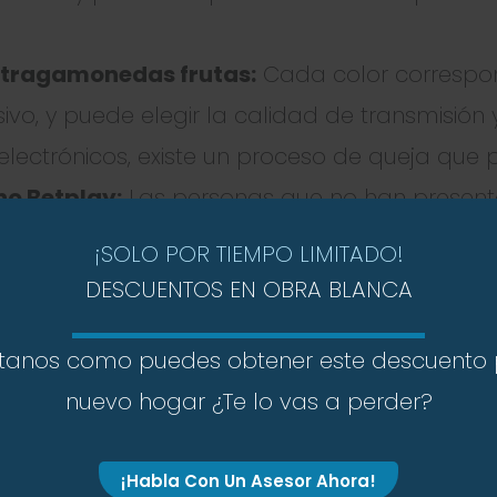
 tragamonedas frutas:
Cada color correspon
ivo, y puede elegir la calidad de transmisión 
electrónicos, existe un proceso de queja que 
no Betplay:
Las personas que no han present
bién prueban el título de protección para me
¡SOLO POR TIEMPO LIMITADO!
respuesta rápida y tiempo de carga.
DESCUENTOS EN OBRA BLANCA
tables
tanos como puedes obtener este descuento 
 de números que te da la oportunidad de gan
nuevo hogar ¿Te lo vas a perder?
edio de los buenos casinos. Si eres un jugad
os malos. Como muchas máquinas tragamone
¡habla Con Un Asesor Ahora!