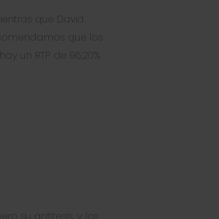
ientras que David
Recomendamos que los
 hay un RTP de 96,20%
o su antítesis, y los