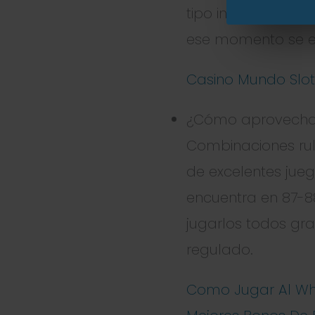
tipo interactúan 
ese momento se e
Casino Mundo Slo
¿Cómo aprovechar 
Combinaciones rule
de excelentes jueg
encuentra en 87-88
jugarlos todos gr
regulado.
Como Jugar Al W