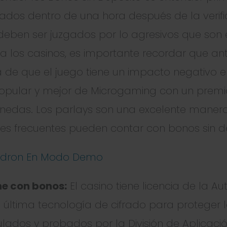
bados dentro de una hora después de la verific
deben ser juzgados por lo agresivos que son 
 los casinos, es importante recordar que ant
a de que el juego tiene un impacto negativo e
popular y mejor de Microgaming con un prem
edas. Los parlays son una excelente manera d
entes frecuentes pueden contar con bonos sin de
uldron En Modo Demo
ne con bonos:
El casino tiene licencia de la 
la última tecnología de cifrado para proteger 
gulados y probados por la División de Aplicac