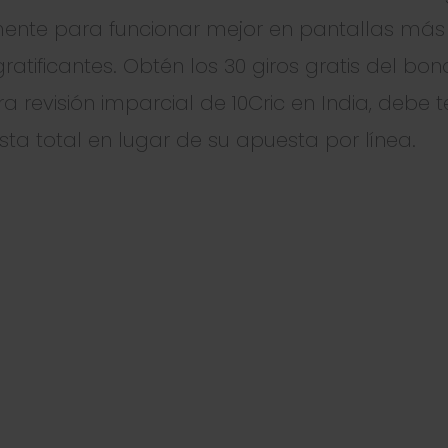
mente para funcionar mejor en pantallas má
atificantes. Obtén los 30 giros gratis del bon
ra revisión imparcial de 10Cric en India, debe
sta total en lugar de su apuesta por línea.