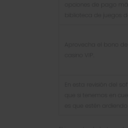
opciones de pago más 
biblioteca de juegos 
Aprovecha el bono de 
casino VIP.
En esta revisión del s
que si tenemos en cu
es que estén ardiend