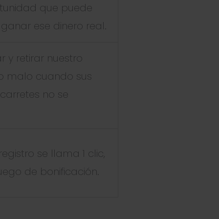
rtunidad que puede
ganar ese dinero real.
 y retirar nuestro
lgo malo cuando sus
carretes no se
egistro se llama 1 clic,
uego de bonificación.