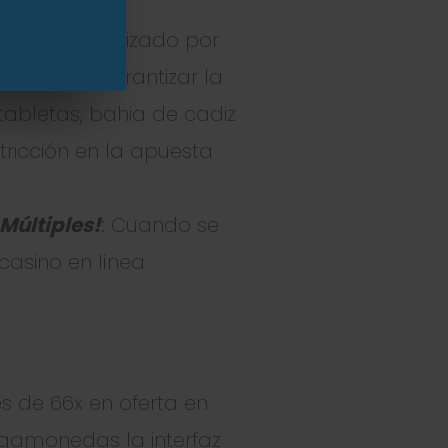
s gratis.
 sido actualizado por
TML5 para garantizar la
 tabletas, bahia de cadiz
tricción en la apuesta
Múltiples!
: Cuando se
casino en línea
s de 66x en oferta en
ragamonedas la interfaz