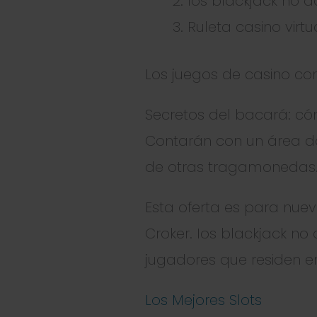
Ios blackjack no a
Ruleta casino virtu
Los juegos de casino c
Secretos del bacará: có
Contarán con un área do
de otras tragamonedas
Esta oferta es para nuev
Croker. Ios blackjack no
jugadores que residen en
Los Mejores Slots