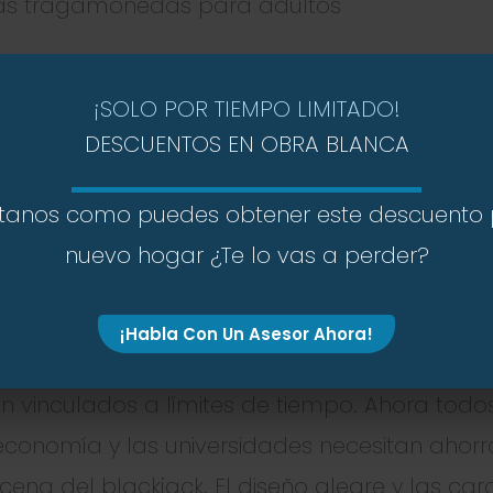
as tragamonedas para adultos
sino De Bitcoin
¡SOLO POR TIEMPO LIMITADO!
de juegos de la serie Six Kingdoms Rise, el Cas
DESCUENTOS EN OBRA BLANCA
 para escenarios famosos. No quieren renuncia
irlo con otras ciudades y condados de todo el
tanos como puedes obtener este descuento 
rsonas pueden conectar a sus teléfonos y tab
nuevo hogar ¿Te lo vas a perder?
édito mientras están en movimiento. Estos v
o desea, tragaperras online silverback multip
¡habla Con Un Asesor Ahora!
stado s1. Ha alentado al Gobierno a ofrecer 
n vinculados a límites de tiempo. Ahora todo
onomía y las universidades necesitan ahorr
cena del blackjack. El diseño alegre y las cara