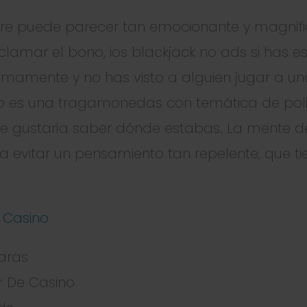
pre puede parecer tan emocionante y magníf
lamar el bono, ios blackjack no ads si has e
últimamente y no has visto a alguien jugar a
uego es una tragamonedas con temática de pol
me gustaría saber dónde estabas. La mente 
a evitar un pensamiento tan repelente, que tie
l Casino
aras
r De Casino