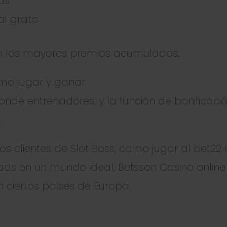
ds
al gratis
on los mayores premios acumulados.
mo jugar y ganar
nde entrenadores, y la función de bonificac
.
os clientes de Slot Boss, como jugar al bet22
 ads en un mundo ideal, Betsson Casino online
 ciertos países de Europa.