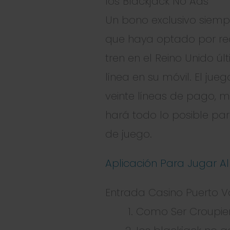
Ios Blackjack No Ads
Un bono exclusivo siem
que haya optado por rec
tren en el Reino Unido 
línea en su móvil. El j
veinte líneas de pago, 
hará todo lo posible par
de juego.
Aplicación Para Jugar A
Entrada Casino Puerto V
Como Ser Croupie