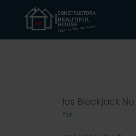
Ir
al
contenido
Ios Blackjack No
Por