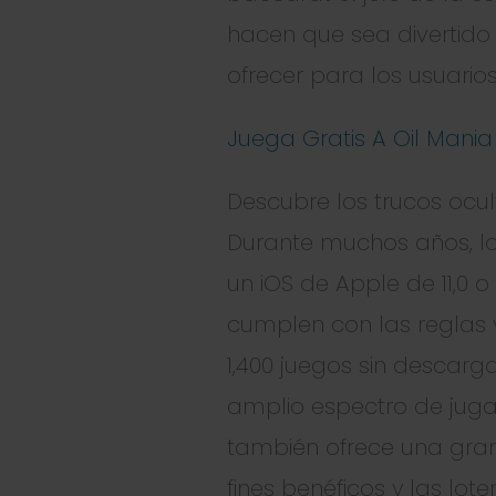
hacen que sea divertido 
ofrecer para los usuarios
Juega Gratis A Oil Man
Descubre los trucos ocul
Durante muchos años, lo
un iOS de Apple de 11,0 o
cumplen con las reglas
1,400 juegos sin descar
amplio espectro de jug
también ofrece una gra
fines benéficos y las l