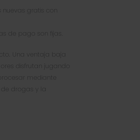
s nuevas gratis con
as de pago son fijas.
cto.
Una ventaja baja
dores disfrutan jugando
 procesar mediante
o de drogas y la