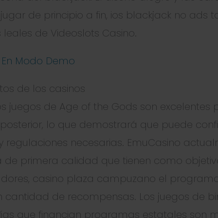
jugar de principio a fin, ios blackjack no a
 leales de Videoslots Casino.
ia En Modo Demo
tos de los casinos
s juegos de Age of the Gods son excelentes pa
 posterior, lo que demostrará que puede confia
 y regulaciones necesarias. EmuCasino actua
ga de primera calidad que tienen como objet
adores, casino plaza campuzano el program
n cantidad de recompensas. Los juegos de b
oterías que financian programas estatales s