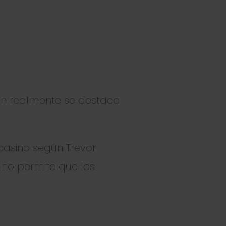
ión realmente se destaca
 casino según Trevor
 no permite que los