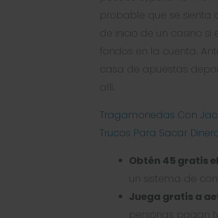
probable que se sienta 
de inicio de un casino s
fondos en la cuenta. An
casa de apuestas deport
allí.
Tragamonedas Con Jack
Trucos Para Sacar Dine
Obtén 45 gratis e
un sistema de cont
Juega gratis a a
personas pagan tod