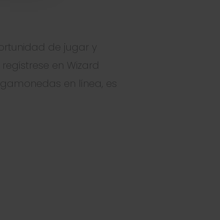
ortunidad de jugar y
e regístrese en Wizard
ragamonedas en línea, es