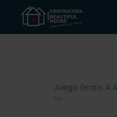
Ir
al
contenido
Juega Gratis A
Por