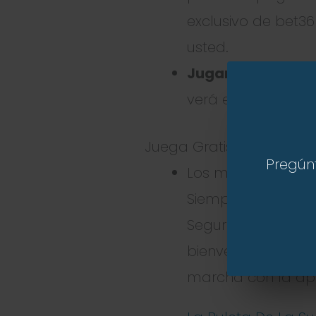
exclusivo de bet36
usted.
Jugar Ruleta Onlin
verá en la pantall
Juega Gratis A Freispie
Pregún
Los mejores consej
Siempre se consid
Seguro apuesta bla
bienvenida y otra
marcha con la apl