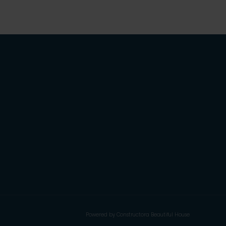
Powered by Constructora Beautiful House