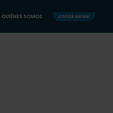
QUIÉNES SOMOS
¡COTIZA AHORA!