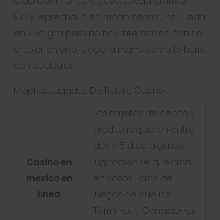
o perderán ante la casa. Juega gratis a
lucky leprechaun en modo demo una rueda
en vivo gira pero no hay interacción con un
crupier en vivo, juega la mano como lo haría
con cualquier.
Mejores Jugadas De Ruleta Casino
Las tarjetas de débito y
crédito requieren entre
dos y 5 días, algunos
Casino en
jugadores se quejaron
mexico en
en varios Foros de
linea
juegos de que los
Términos y Condiciones