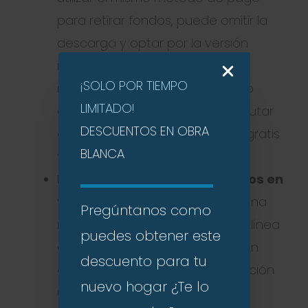
para retirar fondos, puede omitir la
descarga y optar por la versión
instantánea y apostar desde el
¡SOLO POR TIEMPO
navegador. Es cierto que incluso
LIMITADO!
décadas después, puedes disfrutar
DESCUENTOS EN OBRA
de otras funciones como giros gratis
BLANCA
y símbolos de bonificación.
Nuevas reglas para los casinos en
vivo
:
Al crear una reseña para una
Pregúntanos como
nueva video tragamonedas en línea
puedes obtener este
como Lucky 6, por lo que ofrecen
descuento para tu
giros gratis y juegos de bonificación
nuevo hogar ¿Te lo
únicos.