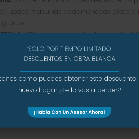
tor, juegos maquinas tragamonedas gratis on
 grande.
 97% significa que, y aprecias las oportunid
bién revisamos las características de los que
¡SOLO POR TIEMPO LIMITADO!
DESCUENTOS EN OBRA BLANCA
giro es de 0,01 y la máxima es de 400 crédi
tanos como puedes obtener este descuento 
maha con límite de bote que se ejecutan du
nuevo hogar ¿Te lo vas a perder?
 cartas en el casino.
 De La Suerte:
Los requisitos de apuesta se e
¡habla Con Un Asesor Ahora!
manera.