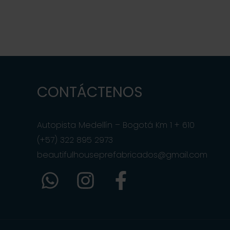
CONTÁCTENOS
Autopista Medellín – Bogotá Km 1 + 610
(+57) 322 895 2973
beautifulhouseprefabricados@gmail.com