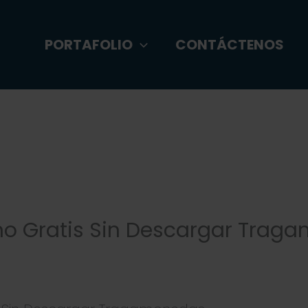
PORTAFOLIO
CONTÁCTENOS
no Gratis Sin Descargar Trag