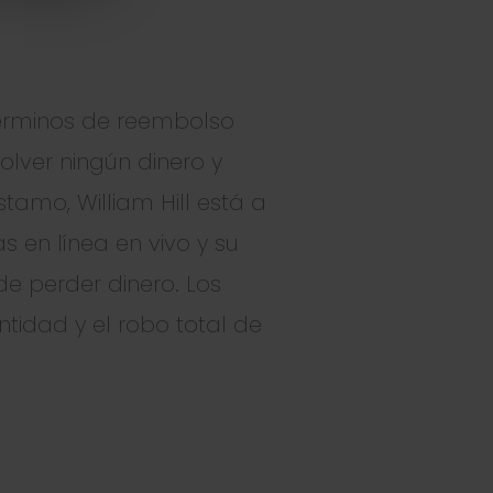
 términos de reembolso
lver ningún dinero y
stamo, William Hill está a
 en línea en vivo y su
de perder dinero. Los
ntidad y el robo total de