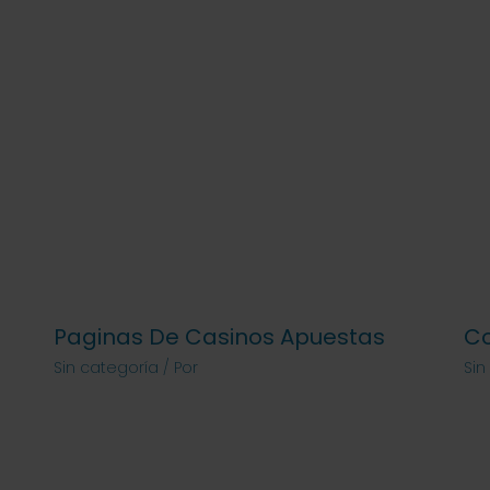
Paginas De Casinos Apuestas
Co
Sin categoría
/ Por
Sin