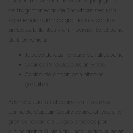
nuevos. Las cosas que hacen que jugar a
las tragamonedas de Snowborn sea una
experiencia aún más gratificante son los
símbolos brillantes y en movimiento, el bono
de bienvenida.
Juegos de casino para pc full español
Casinos Para Descargar Gratis
Casino de bitcoin con bitcoins
gratuitos
Además, cual es el casino en linea mas
confiable Captain Cooks casino ofrece una
gran variedad de juegos creados por
Microgaming. Si bien algunos juegos pueden