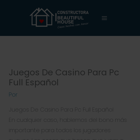
Ir
al
contenido
Juegos De Casino Para Pc
Full Español
Por
Juegos De Casino Para Pc Full Español
En cualquier caso, hablemos del bono más
importante para todos los jugadores