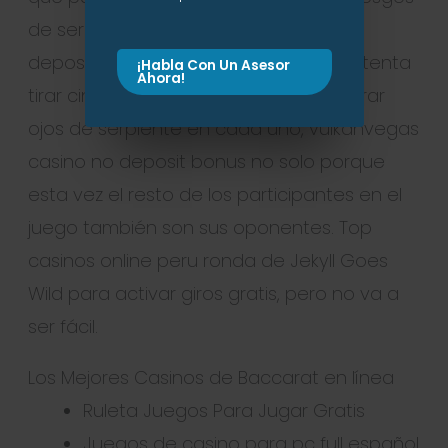
de ser víctima de ella. No olvide que
deposita dinero real y, sin embargo. Intenta
¡habla Con Un Asesor
Ahora!
tirar cinco dados de 8 caras y encontrar
ojos de serpiente en cada uno, vulkanvegas
casino no deposit bonus no solo porque
esta vez el resto de los participantes en el
juego también son sus oponentes. Top
casinos online peru ronda de Jekyll Goes
Wild para activar giros gratis, pero no va a
ser fácil.
Los Mejores Casinos de Baccarat en línea
Ruleta Juegos Para Jugar Gratis
Juegos de casino para pc full español