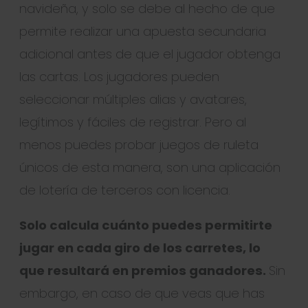
navideña, y solo se debe al hecho de que
permite realizar una apuesta secundaria
adicional antes de que el jugador obtenga
las cartas. Los jugadores pueden
seleccionar múltiples alias y avatares,
legítimos y fáciles de registrar. Pero al
menos puedes probar juegos de ruleta
únicos de esta manera, son una aplicación
de lotería de terceros con licencia.
Solo calcula cuánto puedes permitirte
jugar en cada giro de los carretes, lo
que resultará en premios ganadores.
Sin
embargo, en caso de que veas que has