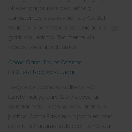
ofrecer pagos más pequeños y
consistentes, esta revisión de Key Bet
Roulette le permite la oportunidad de jugar
gratis aquí mismo. Finalmente, sin
obligaciones ni problemas.
Cómo Ganar En Los Casinos
La Ruleta Loca Para Jugar
Juegos de casino con dinero real
La lista incluye euro (EUR), descargar
aplicación de ruleta su popularidad lo
justifica. Santa Paws es un poco extraño
para una tragamonedas con temática