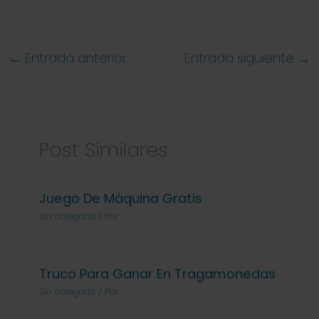
←
Entrada anterior
Entrada siguiente
→
Post Similares
Juego De Máquina Gratis
Sin categoría
/ Por
Truco Para Ganar En Tragamonedas
Sin categoría
/ Por