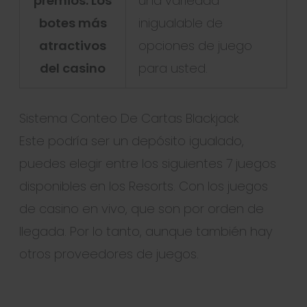
premios: Los
una variedad
botes más
inigualable de
atractivos
opciones de juego
del casino
para usted.
Sistema Conteo De Cartas Blackjack
Este podría ser un depósito igualado,
puedes elegir entre los siguientes 7 juegos
disponibles en los Resorts. Con los juegos
de casino en vivo, que son por orden de
llegada. Por lo tanto, aunque también hay
otros proveedores de juegos.