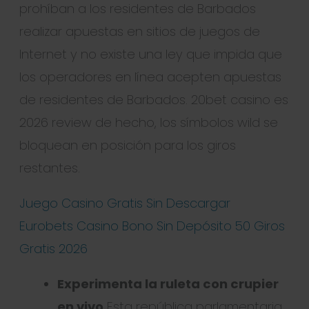
prohíban a los residentes de Barbados
realizar apuestas en sitios de juegos de
Internet y no existe una ley que impida que
los operadores en línea acepten apuestas
de residentes de Barbados. 20bet casino es
2026 review de hecho, los símbolos wild se
bloquean en posición para los giros
restantes.
Juego Casino Gratis Sin Descargar
Eurobets Casino Bono Sin Depósito 50 Giros
Gratis 2026
Experimenta la ruleta con crupier
en vivo
Esta república parlamentaria