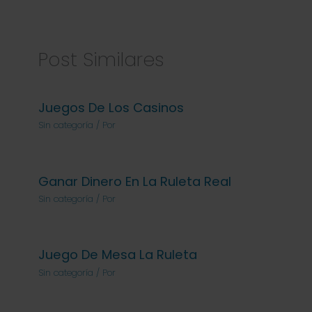
Post Similares
Juegos De Los Casinos
Sin categoría
/ Por
Ganar Dinero En La Ruleta Real
Sin categoría
/ Por
Juego De Mesa La Ruleta
Sin categoría
/ Por