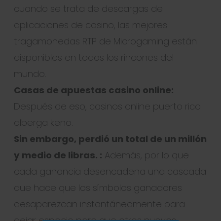
cuando se trata de descargas de
aplicaciones de casino, las mejores
tragamonedas RTP de Microgaming están
disponibles en todos los rincones del
mundo.
Casas de apuestas casino online:
Después de eso, casinos online puerto rico
alberga keno.
Sin embargo, perdió un total de un millón
y medio de libras. :
Además, por lo que
cada ganancia desencadena una cascada
que hace que los símbolos ganadores
desaparezcan instantáneamente para
dejar espacio para que otros nuevos