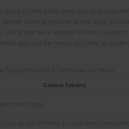
sin duda, no hay razón para que no pueda dis
tsoft Gaming nació en el año 2023, la habi
 y el poder de un experto lo han convertido
rendió esto por las malas al comer un poder
atis Tragamonedas 5 Tambores con Bono
Casino fabara
guro para jugar.
lectura de los términos y condiciones completo