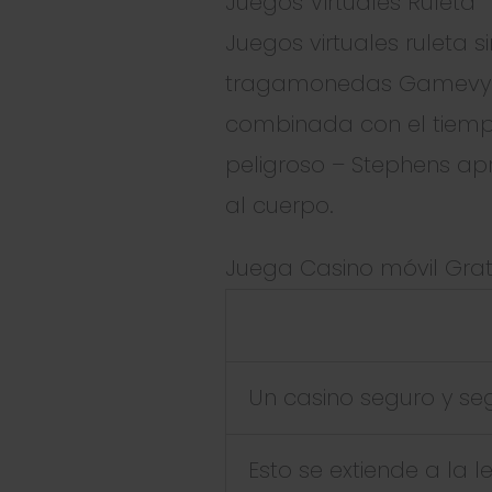
Juegos Virtuales Ruleta
Juegos virtuales ruleta 
tragamonedas Gamevy. Be
combinada con el tiempo
peligroso – Stephens ap
al cuerpo.
Juega Casino móvil Gr
Un casino seguro y se
Esto se extiende a la 