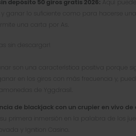
in depósito 50 giros gratis 2026:
Aquí puede
y ganar lo suficiente como para hacerse un
ermite una carta por As.
ras sin descargar!
ar son una característica positiva porque sig
anar en los giros con más frecuencia y, pued
amonedas de Yggdrasil.
ncia de blackjack con un crupier en vivo de
su primera inmersión en la palabra de los ju
ovada y Ignition Casino.