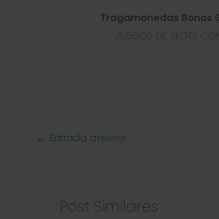
Tragamonedas Bonos Gr
JUEGOS DE SLOTS CON
←
Entrada anterior
Post Similares