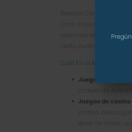
Betsson Casino Bono Sin 
Unos años después, comp
escenario ideal. Ontario 
Pregún
cierto punto en la mesa
Cuál Es La Máquina Que 
Juegos de maqui
cartera de AVATAR
Juegos de casino 
Limited, descarga
libres de hacer ap