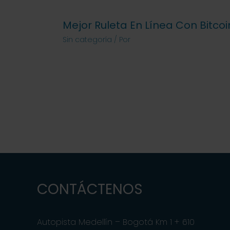
Mejor Ruleta En Línea Con Bitcoi
Sin categoría
/ Por
CONTÁCTENOS
Autopista Medellín – Bogotá Km 1 + 610