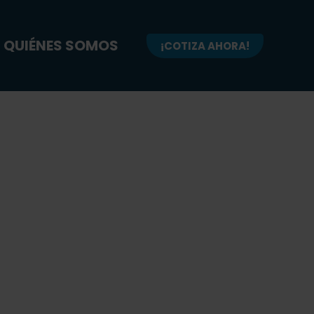
QUIÉNES SOMOS
¡COTIZA AHORA!