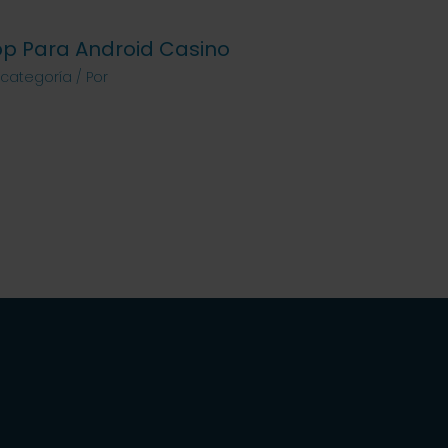
p Para Android Casino
 categoría
/ Por