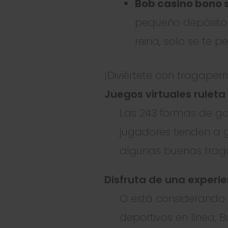
Bob casino bono s
pequeño depósito 
reina, solo se te p
¡Diviértete con tragaper
Juegos virtuales ruleta
Las 243 formas de gan
jugadores tienden a g
algunas buenas trag
Disfruta de una experie
O está considerando 
deportivos en línea, B