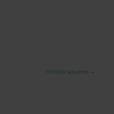
Entrada siguiente
→